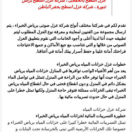
عزل اسطح بالخفجى
، شركة عزل اسطح براس
تنورة ،
شركة عزل اسطح بحفر الباطن
نقدم لكم في شركتنا مختلف أنواع شركة عزل صوتى برياض الخبراء ، يتم
ارسال مجموعة من الفنيين لمعاينة و معرفة نوع العزل المطلوب ليتم
تطبيقه حيث أننا لدينا أعلى و أجود الخامات التي نقوم بتطبيق العزل
الصوتي من خلالها و التي تتناسب مع جيع الأماكن و جميع الاحتياجات
فراحتك أمانة علينا و حفظ أسرار بيتك أمانة في أعناقنا.
خطوات عزل خزانات المياه برياض الخبراء
يعد من أهم الأشياء الواجب توافرها في المنازل خزانات المياه برياض
الخبراء حيث أنها توفر حالة من الراحة في المنزل تتمثل في تواصل الماء
بشكل دائم في المنزل و دون انقطاع فحتى في حال انقطاع المياه برياض
الخبراء تبقى الخزانات ممتلئة فتوفر حاجة المنزل ولكنها تمثل خطرا على
المنزل في حال حدوث تسريبات مائية بها.
شركة عزل خزانات المياه
خطورة التسريبات المائية لخزانات المياه برياض الخبراء
تمثل التسريبات المائية خطرا كبيرا على خزانات المياه برياض الخبراء و
خصوصا تلك الخزانات الأرضية التي تبنى بالخرسانة تحت البنايات و