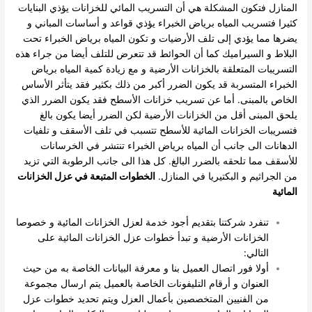
المنازل فتكون المشكلة هي أن التسريب المائي للخزانات يؤذي البنايات
كثيرا فتسريب المياه برياض الخبراء يؤذي قواعد و أساسات المباني و
يضرها مما يؤدي إلى تلف الأرضيات و تكون المياه برياض الخبراء تحت
البلاط و السيراميك كما أن الحوائط قد تتعرض للتلف أيضا من جراء هذه
التسريبات المتعلقة بالخزانات الأرضية و مع زيادة كمية المياه برياض
الخبراء المتسربة قد يكون الضرر أكبر من ذلك بكثير فقد يتأثر الأساس
الخاص بالمبنى. أما عن تسريب خزانات الأسطح فقد يكون الضرر الذي
يلحق المبنى أقل من الخزانات الأرضية لكن الضرر أيضا يكون بالغ
فتسريبات الخزانات المائية للأسطح تتسبب في تلف الأسقف و تلفيات
الدهانات الى جانب أن المياه برياض الخبراء تنتشر في الخرسانات
للأسقف مما تلحقه بالضرر البالغ. كل هذا الى جانب الرطوبة التي تزيد
من الجراثيم و البكتيريا في المنازل.
الخطوات المتبعة في عزل الخزانات
المائية
تنفرد شركتنا بتقديم أجود خدمة لعزل الخزانات المائية و خصوصا
الخزانات الأرضية و تبدأ خطوات عزل الخزانات المائية على
التالي:
أولا فور اتصال العميل بنا و معرفة البيانات الخاصة به من حيث
العنوان و أرقام التليفونات الخاصة بالعميل يتم ارسال مجموعة
من الفنيين المتخصصين بأعمال العزل ويتم تحديد خطوات عزل