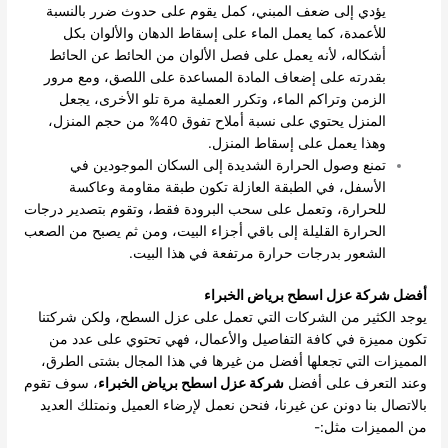
يؤدي إلى ضعف المبني، كمل يقوم على حدوث ضرر بالنسبة
للأعمدة، كما يعمل الماء على إسقاط الدهان والألوان بكل
أشكاله، لأنه يعمل على فصل الألوان من الحائط عن الحائط
بقدرته على إضعاف المادة المساعدة على اللصق، ومع مرور
الزمن وتراكم الماء، وتكرر العملية مرة تلو الأخرى، يجعل
المنزل يحتوي على نسبة أملاح تفوق 40% من حجم المنزل،
وهذا يعمل على إسقاط المنزل.
تمنع وصول الحرارة الشديدة إلى السكان الموجودين في
الأسفل، في الطبقة العازلة تكون طبقة مقاومة وعاكسة
للحرارة، وتعمل على سحب البرودة فقط، وتقوم بتصدير درجات
الحرارة القليلة إلى باقي أجزاء البيت، ومن ثم يصبح من الصعب
الشعور بدرجات حرارة مرتفعة في هذا البيت.
أفضل شركة عزل اسطح برياض الخبراء
يوجد الكثير من الشركات التي تعمل على عزل السطح، ولكن شركتنا
تكون مميزة في كافة التفاصيل والأعمال، فهي تحتوي على عدد من
المميزات التي تجعلها أفضل من غيرها في هذا المجال بشتى الطرق،
وعند التعرف على أفضل
شركة عزل اسطح برياض الخبراء
، سوف تقوم
بالاتصال بنا دونن عن غيرنا، فنحن نعمل لإرضاء العميل ونمتلك العديد
من المميزات مثل:-