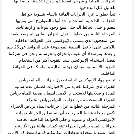
الخزانات المائية و شرحها تفصيليا و شرح التكلفة الخاصة بها
للعميل قبل البدء فيها.
تبدأ خطوات عزل الخزانات المائية بالقيام بتسوية حوائط
الخزانات الداخلية باستخدام أحد أنواع الصواريخ التي يتم بها
تنعيم و جلى الحائط الداخلى لمنع وجود نتوءات و ارتفاعات.
المرحلة الثانية من خطوات عزل الخزان المائي يتم وضع طبقة
من المعجون الذي يسمى بالإيبوكسي على الحوائط الداخلية
بالكامل على ألا تقل الطبقة الموضوعة على الحوائط عن 25 سم
و بعدها يتم سداد أي ثقوب بالخزان بالخرسانة ونحن في شركتنا
نفضل استخدام الإيبوكسي لسد الثقوب أكثر من استخدام
العجينة الأسمنتية لضمان جودته العالية و تماسكه في الحوائط
الداخلية.
تخضع مواد الإيبوكسي الخاصة بعزل خزانات المياه برياض
الخبراء لدى شركتنا للعديد من الاختبارات لضمان عدم سمية
المادة و صلاحيتها للاستخدام الأدمي لضمان صحية المياه برياض
الخبراء المستخدمة من خزانات المياه برياض الخبراء.
المرحلة الثالثة من خطوات عزل خزانات المياه برياض الخبراء
تكون مرحلة شفط الغبار، بعد أن يتم تبطين الخزانات بمادة
الإيبوكسي العزلة و تسوية و جلي الحوائط الداخلية الخاصة
بخزانات المياه برياض الخبراء تنتج كميات هائلة من الأتربة و
الغبار نقوم باستخدام شفاطات ميكانيكية قوية لشفط كل الأتربة