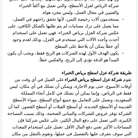
شركة الرياض لعزل الأسطح، والتي تعمل مع أكفأ الخبراء
والفنيين في مجال العمل، وليس مجرد هواة.
يستخدمون آلات رخيصة الثمن، لأنها تحقق راحتهم في العمل،
مما يعمل على ترك مسامات لم يتم طليها بالشكل الكافي، على
عكس شركة العزل برياض الخبراء، فهي تعمل علي استخدام
أحدث وأجدد الآلات التي تستخدم في العزل، وذلك لعدم وجود
أي خطأ يمكن أن يلاحظ على السطح.
يكون الهدف الأول لهذه الشركات هو الربح فقط، ويجب أن يكون
المبدأ هو الدقة تؤدي إلى الربح، والعكس خطأ.
طريقة شركة عزل اسطح برياض الخبراء
تقوم
شركة عزل اسطح برياض الخبراء
على العمل في أي وقت من
أوقات الأسبوع، حتى يوم الاجازة، ويمكن أن نصلك في أي مكان، ليس
فقط في الرياض، وإنما يمكن أن نصلك في كامل أنحاء المملكة
السعودية، ونعمل على التعامل مع جميع أنواع السطح، سواء الأسطح
القديمة أو الأسطح الجديدة، أو أسطح الفيلات أو أسطح القصور.
كما أن
الشركة توفر عروض للشركات والمباني الضخمة، وذلك بسبب المساحة
الكبيرة، التي تعمل على دفع المال الكثير، على عكس شركتنا فإن
المساحات الأكبر تعني دفع المال الأقل.
تعمل على استخدام المعدات
التي سوف نتعرف عليها بالتفصيل في عملها، وتقوم بالتنقل من مكان