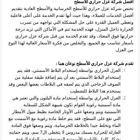
أفضل شركة عزل حراري للأسطح
تختص شركة عزل حراري للأسطح الخرسانية والأسطح العادية بتقديم
أفضل الخدمات للعملاء، وهذا حيث أنها تقدم الخدمة على أعلى فاعلية
وتعطي العميل القدرة على حل المشكلة التي تواجهه من تسرب
الحرارة داخل المنزل، فهذه الخدمة تتم في الأماكن التي تزيد درجة
حرارتها فوق المعتاد، وقد تقدم الخدمة من قبل شركة عزل حراري
بأسعار تتناسب مع الجميع، والتخلص من فكرة الأسعار العالية لهذا النوع
من العزل.
تقدم شركة عزل حراري للأسطح نوعان هما
:
العزل الحراري بواسطة إستخدام البلاط الأسمنتي، فقد يتم
إستخدام البلاط الأسمنتي بعد أن يتم إضافة طبقة سفلية من
الصوف الزجاجي الذي يتم لصقه في البلاطات بعضها البعض وقد
يستخدم هذا البلاط للتشطيب
العزل الحراري بواسطة إستخدام مادة اليلتون والتي تعتبر هي
مادة أسمنتية رغوية القوام تكون شبيهة الشكل للسقاية
الأسمنتية ويتم وضعها على الأوتار الخاصة بظبط ميول الأمطار
التي تقع على السطح، فقد يتم خلط مادة رغوية مع الأسمنت مع
الماء وتخلط جيدا بالخلاطة الخرسانية، ويتم وضعها فوق المادة
العازلة للحرارة يسمك مدروس لا يتخطى ال7 سم، ويتم حمايته
بشكل كامل باللياسة الأسمنتية المصنوعة من المادة الرغوة.