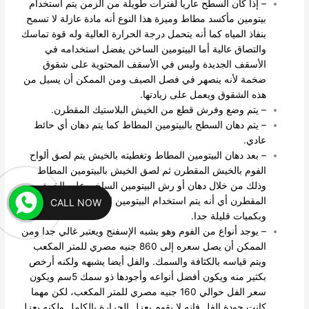
– إذا كان السطح عاريا لفترات طويلة من الزمن يتم استخدام
بيتومين مأكسد مطاط وميزة هذا النوع أنه مادة عازلة لا تسمح
بنفاذ المياه كما أنه يتحمل درجة الحرارة العالية وله قوة تماسك
والتصاق عالية أما البيتومين الساخن يفضل استخدامه في
الأسقف الجديدة وليس في الأسقف المحتوية على شقوق
ضخمة لأنه ينصهر في فصل الصيف ومن الممكن أن يسيل من
هذه الشقوق ويعمل على زيادتها.
– يتم وضع وفرش قطع من الخيش البلاستيك المقطرن.
– يتم دهان السطح بالبيتومين المطاط كما يتم دهان أي حائط
عادي.
– بعد دهان البيتومين المطاط وتغطيته بالخيش يتم لصق ألواح
الفوم بالخيش المقطرن ثم لصق الخيش بالبيتومين المطاط
وذلك من خلال دهان أو رش البيتومين الساخن على الخيش
المقطرن أي أنه يتم استخدام البيتومين الساخن كلاصق فقط
CALL NOW
وبكميات قليلة جدا.
– يوجد أنواع من الفوم وهو يشبه الإسفنج ويعتبر غالي جدا ومن
الممكن أن يصل سعره إلى 860 جنيه مصري للمتر المكعب
ويتم قياسه بالكثافة والسمك. والفل أيضا يشبهه ولكنه أرخص
بكثير منه ويكون أفضل أنواعه وأجودها ذو سمك 5سم ويكون
سعر الفل حوالي 160 جنيه مصري للمتر المكعب، لكن مهما
كانت جودة الفل فإنه لا يقوم بعزل الحرارة بالكامل ولكنه يعزل