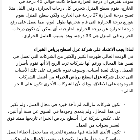
سوف نفترض أن درجة الحرارة صباحاً كانت حوالي 40 درجة في
الخارج، يقوم سطح المنزل بتخزين كل درجات الحرارة، وفي الليل مثلا
تصبح درجة الحرارة 27 درجة في الخارج، ولكن سطح المنزل يقوم
بتوزيع درجة الحرارة التي قام بتخزينها طول اليوم، مما يعمل على رفع
درجة الحرارة عن درجة الحرارة الخارجية، أي يمكن أن تكون درجات
الحرارة في المنزل هي 33 درجة، وهذا بسبب العامل الحراري.
لماذا يجب الاعتماد على شركة عزل اسطح برياض الخبراء
في الوقت الحالي ظهرت الكثير والكثير من الشركات التي تعمل في
نفس هذا المجال، ورغم أنها شركات تريد الربح إلا أنها تقوم بأضرار
العميل، وذلك لعدة أسباب، وسوف نقوم بالتعرف على تلك الأسباب
التي تجعل
شركة عزل اسطح برياض الخبراء
من أفضل الشركات
الموجودة على الاطلاق، وذلك لأن الشركات الأخرى تكون على النحو
التالي:-
تكون شركات مازالت لم تأخذ خبرة في مجال العمل، ولم تكبر
في هذا المجال، ولم يتعدى وجودها في السوق عن سنة أو أثنين،
على عكس شركة عزل أسطح برياض الخبراء، تاريخها ممتد فوق
العشر سنوات من العمل.
تكون الأيدي العاملة فيها مفتقرة للخبرة، مما يجعل أخطاء العمل
ورائهم كبيرة جداً، والعمل يكون في منتهى الإهمال، على عكس