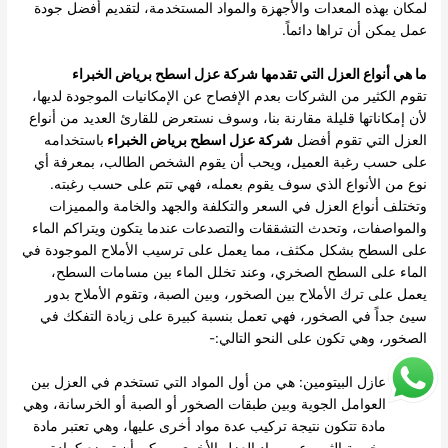
لمكان بهذه المعدات والأجهزة والمواد المستخدمة، لتقديم أفضل جودة
عمل يمكن أن تراها دائماً.
ما هي أنواع العزل التي تقدمها شركة عزل اسطح برياض الخبراء
تقوم الكثير من الشركات بعدم الإفصاح عن الإمكانيات الموجودة لديها،
لأن إمكاناتها قليلة مقارنة بنا، وسوف نستعرض للقارئ العديد من أنواع
العزل التي تقوم أفضل
شركة عزل اسطح برياض الخبراء
باستخدامه
على حسب رغبة العميل، ويحب أن يقوم الشخص الطالب، بمعرفة أي
نوع من الأنواع الذي سوف يقوم بعمله، فهي تتم على حسب رغبته.
وتختلف أنواع العزل في السعر والتكلفة والجهد والخامة والمميزات
والمواصفات، وتحدث التشققات والتصدعات عندما يتكون ويتراكم الماء
على السطح بشكل مكثف، مما يعمل على ترسيب الأملاح الموجودة في
الماء على السطح الصخري، وعند تخلل الماء بين مسامات السطح،
يعمل على ترك الأملاح بين الصخور، وبين الصبة، وتقوم الأملاح بدور
سيئ جداً في الصخور، فهي تعمل بنسبة كبيرة على زيادة التفكك في
الصخور، وهي تكون على النحو التالي:-
عازل البيتومين: هي من أول المواد التي تستخدم في العزل بين
العوامل الجوية وبين طبقات الصخور أو الصبة أو الخرسانة، وهي
مادة تتكون نتيجة تركيب عدة مواد أخرى عليها، وهي تعتبر مادة
رخيصة الثمن عن مواد العزل الأخرى، يمكن أن توضع كمادة