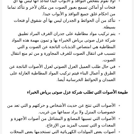
أولا نقوم بتفحص النوافذ و الأبواب جيدا لنتأكد أنها ليس بها أي
فتحات أو أماكن تسمع بعبور الصوت من مكان لأخر و نتأكد تماما
من احكام غلق جميع النوافذ و الأبواب جيدا.
نتأكد من أن الحوائط و الجدران ليس بها أي شقوق أو فتحات
بسيطة.
يتم تركيب مواد مطاطية على جدران الغرف المراد تطبيق
شركة عزل صوتى برياض الخبراء بها و تمون مهمة هذه المواد
المطاطية هي امتصاص الذبذبات الناتجة عن الصوت و التي
تتسبب في انتقال الصوت للغرف المجاورة و من ثم منع انتقال
الصوت.
في حال طلب العميل العزل الصوتي لعزل الأصوات الناتجة عن
الطرق و أعمال البناء فيتم تركيب المواد المطاطية العازلة على
العمدان و الحوائط الخرسانية أيضا.
طبيعة الأصوات التي تطلب شركة عزل صوتى برياض الخبراء
الأصوات التي تنتج عن حديث الأشخاص و حركتهم و التي تعد من
خصوصيات المنزل ولا يراد سماعها من غريب.
الأصوات التي تسببها المصانع و المشاغل من أصوات الأجهزة و
المعدات و التي تسبب المزيد من الإزعاج.
أصوات بعض المولدات الكهربائية التي تستخدمها بعض المحلات