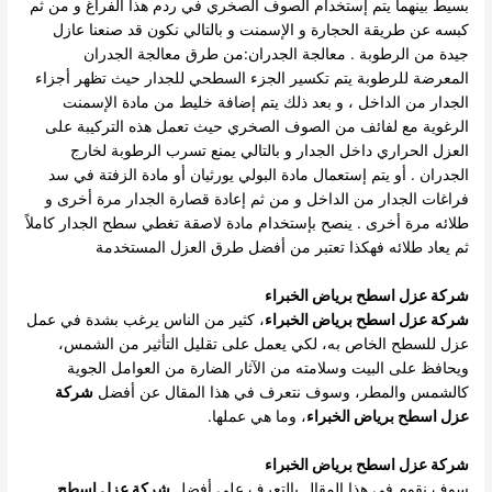
بسيط بينهما يتم إستخدام الصوف الصخري في ردم هذا الفراغ و من ثم
كبسه عن طريقة الحجارة و الإسمنت و بالتالي نكون قد صنعنا عازل
جيدة من الرطوبة . معالجة الجدران:من طرق معالجة الجدران
المعرضة للرطوبة يتم تكسير الجزء السطحي للجدار حيث تظهر أجزاء
الجدار من الداخل ، و بعد ذلك يتم إضافة خليط من مادة الإسمنت
الرغوية مع لفائف من الصوف الصخري حيث تعمل هذه التركيبة على
العزل الحراري داخل الجدار و بالتالي يمنع تسرب الرطوبة لخارج
الجدران . أو يتم إستعمال مادة البولي يورثيان أو مادة الزفتة في سد
فراغات الجدار من الداخل و من ثم إعادة قصارة الجدار مرة أخرى و
طلائه مرة أخرى . ينصح بإستخدام مادة لاصقة تغطي سطح الجدار كاملاً
ثم يعاد طلائه فهكذا تعتبر من أفضل طرق العزل المستخدمة
شركة عزل اسطح برياض الخبراء
شركة عزل اسطح برياض الخبراء
، كثير من الناس يرغب بشدة في عمل
عزل للسطح الخاص به، لكي يعمل على تقليل التأثير من الشمس،
ويحافظ على البيت وسلامته من الآثار الضارة من العوامل الجوية
كالشمس والمطر، وسوف نتعرف في هذا المقال عن أفضل
شركة
عزل اسطح برياض الخبراء
، وما هي عملها.
شركة عزل اسطح برياض الخبراء
سوف نقوم في هذا المقال بالتعرف على أفضل
شركة عزل اسطح