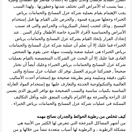
, مما يسبب له الأمراض التى تختلف شدتها وخطورتها .
ولهذا السبب
يجب الإهتمام بقيام بعملية شركة عزل المسابح والحمامات برياض
الخبراء وجعلها ضرورة قسوة , والحرص على القيام بها قبل إستخدام
المسبح , وذلك لتجنب إنتشار الميكروبات والجراثيم والتى قد تسبب
الأمراض والحساسية لأفراد الأسرة خاصة الأطفال وكبار السن .
عند
إتخاذك القرار بإتخاذ القيام بشركة عزل المسابح والحمامات برياض
الخبراء فما عليك إلا أن تعلم أن عملية شركة عزل المسابح والحمامات
برياض الخبراء هى عملية صعبة وليست سهلة حتى يقوم بها الشخص
العادى فما عليك إلا أن البحث عن الشركات المتخصصة بالقيام بعمليات
شركة عزل المسابح والحمامات برياض الخبراء وعليك أيضاً أن تختار
صحيحاً , فشركتنا عزيزى العميل توفر لك عمليات عزل مسابح والتى
تكون دقيقة وسليمة وتتم بطريقة صحيحة مع إستخدام أحدث الأساليب
العالمية والتنكنولوجية الحديثة والتعارف عليها مع إستخدام المواد العازلة
المناسبة بكميات مناسبة والنسب الصحيحة مع توافر الفريق الذى يضمن
لك الراحة والسرعة مع الالتزام بالوقت المتفق عليه وبأقل التكاليف
الممكنة فى عمليات شركة عزل المسابح والحمامات برياض الخبراء .
كيف تتخلص من رطوبة الحوائط والجدران نصائح مهمه
من أشهر المشاكل المزعجة التي تتعرض لها الكثير من الأبنية هي
مشكلة الرطوبة ، و الرطوبة لها أسباب متعددة تنشأ من خلالها و من