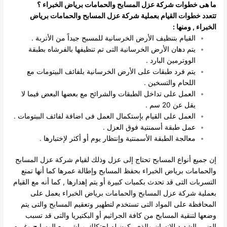
ما هى خطوات شركة عزل المسابح والحمامات برياض الخبراء
؟
تتعدد خطوات القيام بعملية شركة عزل المسابح والحمامات برياض
الخبراء , ومنها :
القيام بتنظيف الأرض الخرسانية للمسبح جيداً من الأتربة .
يتم دهان الأرض الخرسانية التى تم تنظيفها بالفرشاه بطبقة
الووترمين البارد .
يتم فرد طبقات على الأرض الخرسانية بلفائف البيتومات مع
اللحام والتسخين .
العمل على تداخل الطبقات والشرائح مع بعضها البعض فيما لا
يقل عن 20 سم .
العمل على القيام بإستكمال العمل فى اضافة لفائف البيتومات .
عمل طبقة أسمنتية فوق العزل .
معالجة الطبقة الأسمنتية وإنتظار يوم أو أكثر لإختبارها .
إن جميع أنواع المسابح تحتاج إلى عزل وذلك لقيام شركة عزل المسابح
والحمامات برياض الخبراء بحفظ المسابح وإطالة عمرها كما أنها تمنع
التسربات التى قد تحدث بكميات كبيرة أو يتم إهدارها , كما أنه مع القيام
بعملية شركة عزل المسابح والحمامات برياض الخبراء يعمل على
المحافظة على المواد التى تستخدم لتطهير وتعقيم المسابح والتى يتم
وضعها لتنقية المسابح من كافة الجراثيم أو البكتيريا والتى قد تسبب
الضرر الشديد للإنسان والذى يكون له إحتكاك مباشر مع المسابح وغيره