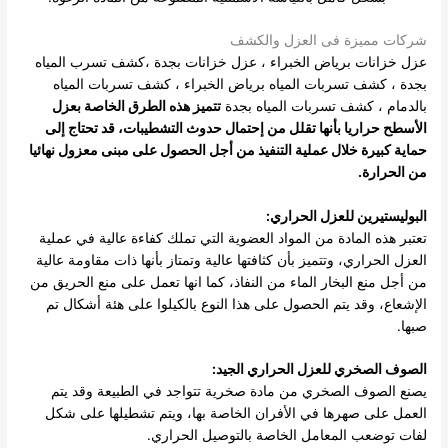
شركات مميزة فى العزل والكشف
عزل خزانات برياض الخبراء
،
عزل خزانات بجدة
،
كشف تسرب المياه
بجدة
،
كشف تسربات المياه برياض الخبراء
،
كشف تسربات المياه
بالدمام
،
كشف تسربات المياه بجدة
تتميز هذه الطرق الخاصة بعزل
الأسطح حراريا بأنها تقلل من إحتمال حدوث التشطيبات، قد تحتاج إلى
حماية كبيرة خلال عملية التنفيذ من أجل الحصول على مبنى معزول نهائيا
من الحرارة.
البوليستيرين للعزل الحراري:
تعتبر هذه المادة من المواد العضوية التي تملك كفاءة عالية في عملية
العزل الحراري، وتتميز بأن كثافتها عالية وتمتاز بأنها ذات مقاومة عالية
من أجل منع البخار الماء من النفاذ، كما انها تعمل على منع الحريق من
الإشعاع، وقد يتم الحصول على هذا النوع بالكيلوا على هئة أشكال تم
صبها.
الصوف الصخري للعزل الحراري الجيد:
يصنع الصوف الصخري من مادة صخرية تتواجد في الطبيعة وقد يتم
العمل على صهرها في الأفران الخاصة بها، ويتم تشطيلها على شكل
لفات توضعب المعامل الخاصة بالتوصيل الحراري.