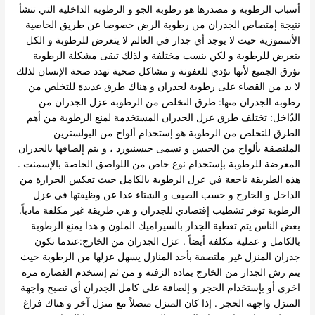
أسباب الرطوبة و مصدرها هو رطوبة الجو و الرطوبة الداخلية التي تنشأ
نتيجة إمتصاص الجدران من رطوبة الرض خصوصا عن طريق الخاصية
الأسموزية حيث لا يوجد أي جدار في العالم لا يتعرض للرطوبة و الكل
يتعرض للرطوبة و لكن بنسب مختلفة و لذلك تبقى مشكلة الرطوبة
تؤرق الجميع لأنها تؤدي للعفونة و مشاكل صحية تهدد صحة الإنسان لذلك
لا بد من القضاء على رطوبة لجدران و هناك طرق عديدة للتخلص من
رطوبة الجدران منها: طرق التخلص من الرطوبة عزل الجدران من
الدّاخل: تختلف طرق عزل الجدران المستخدمة لمنع الرطوبة من أهم
الطرق للتخلص من الرطوبة هو إستخدام ألواح من البولسترين
الملتصقة بألواح من الجبس و تسمى جبسنبورد ، و يتم إلصاقها بالجدران
المعرضة للرطوبة بإستخدام نوع خاص من اللواصق الخاصة بالإسمنت .
هذه الطريقة ناجعة في عزل الرطوبة بالكامل حيث تعكس الحرارة من
الداخل و الخارج و حسب الصيف و الشتاء عدا عن وظيفتها في عزل
الرطوبة توفر تشطيب إقتصادي للجدران و هي طريقة غير مكلفة مادياً.
بعض الناس يتم تغطية الجدار بالسيراميك الملون و هذا يمنع الرطوبة
بالكامل و عملية مكلفة أيضاً . عزل الجدران من الخارج:عندما تكون
جدران المنزل غير ملتصقة بأحد المنازل يسهل عزلها من الرطوبة حيث
يتم رش الجدار من الخارج بمادة الزفتة و من ثم إستخدم القصارة مرة
اخرى أو بإستخدام الحجر و إلصاقة على كامل الجدران أي تصبح واجهة
المنزل واجهة الحجر . إذا كان المنزل متصلاً مع منزل آخر و هناك فراغ