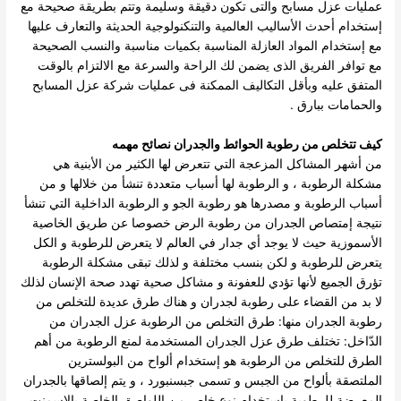
عمليات عزل مسابح والتى تكون دقيقة وسليمة وتتم بطريقة صحيحة مع
إستخدام أحدث الأساليب العالمية والتنكنولوجية الحديثة والتعارف عليها
مع إستخدام المواد العازلة المناسبة بكميات مناسبة والنسب الصحيحة
مع توافر الفريق الذى يضمن لك الراحة والسرعة مع الالتزام بالوقت
المتفق عليه وبأقل التكاليف الممكنة فى عمليات شركة عزل المسابح
والحمامات ببارق .
كيف تتخلص من رطوبة الحوائط والجدران نصائح مهمه
من أشهر المشاكل المزعجة التي تتعرض لها الكثير من الأبنية هي
مشكلة الرطوبة ، و الرطوبة لها أسباب متعددة تنشأ من خلالها و من
أسباب الرطوبة و مصدرها هو رطوبة الجو و الرطوبة الداخلية التي تنشأ
نتيجة إمتصاص الجدران من رطوبة الرض خصوصا عن طريق الخاصية
الأسموزية حيث لا يوجد أي جدار في العالم لا يتعرض للرطوبة و الكل
يتعرض للرطوبة و لكن بنسب مختلفة و لذلك تبقى مشكلة الرطوبة
تؤرق الجميع لأنها تؤدي للعفونة و مشاكل صحية تهدد صحة الإنسان لذلك
لا بد من القضاء على رطوبة لجدران و هناك طرق عديدة للتخلص من
رطوبة الجدران منها: طرق التخلص من الرطوبة عزل الجدران من
الدّاخل: تختلف طرق عزل الجدران المستخدمة لمنع الرطوبة من أهم
الطرق للتخلص من الرطوبة هو إستخدام ألواح من البولسترين
الملتصقة بألواح من الجبس و تسمى جبسنبورد ، و يتم إلصاقها بالجدران
المعرضة للرطوبة بإستخدام نوع خاص من اللواصق الخاصة بالإسمنت .