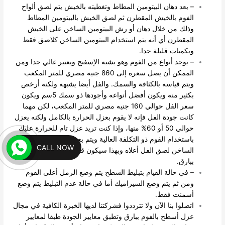
– بعد دهان البيتومين المطاط وتغطيته بالخيش يتم لصق ألواح
الفوم بالخيش المقطرن ثم لصق الخيش بالبيتومين المطاط
وذلك من خلال دهان أو رش البيتومين الساخن على الخيش
المقطرن أي أنه يتم استخدام البيتومين الساخن كلاصق فقط
وبكميات قليلة جدا.
– يوجد أنواع من الفوم وهو يشبه الإسفنج ويعتبر غالي جدا ومن
الممكن أن يصل سعره إلى 860 جنيه مصري للمتر المكعب
ويتم قياسه بالكثافة والسمك. والفل أيضا يشبهه ولكنه أرخص
بكثير منه ويكون أفضل أنواعه وأجودها ذو سمك 5سم ويكون
سعر الفل حوالي 160 جنيه مصري للمتر المكعب، لكن مهما
كانت جودة الفل فإنه لا يقوم بعزل الحرارة بالكامل ولكنه يعزل
حوالي 50 أو 60% منها، وإذا كنت تريد عزل تام للحرارة عليك
باستخدام الفوم ذو التكلفة العالية ويتم بعد رش البيتومين
CALL NOW
الساخن لصق الفل أعلاه وبهذا سيكون قد تم عزل أسطح بالفوم
ببارق.
– في حالة القيام بتبليط السطح يتم وضع الرمل أعلى الفوم
ومن ثم يتم وضع السيراميك أما في حالة عدم التبليط يتم وضع
أسمنت فقط.
اتصلوا بنا الآن ولا تترددوا فشركتنا لديها الخبرة الكافية في مجال
عزل أسطح بالفوم ببارق وتطبق معايير الجودة طبقا لمعايير