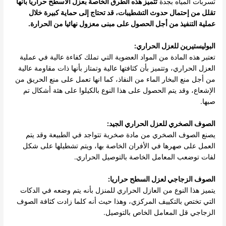
تسربات المياه بجدة
تتميز هذه الطرق الخاصة بعزل الأسطح حراريا بأنها
تقلل من إحتمال حدوث التشطيبات، قد تحتاج إلى حماية كبيرة خلال
عملية التنفيذ من أجل الحصول على مبنى معزول نهائيا من الحرارة.
البوليستيرين للعزل الحراري:
تعتبر هذه المادة من المواد العضوية التي تملك كفاءة عالية في عملية
العزل الحراري، وتتميز بأن كثافتها عالية وتمتاز بأنها ذات مقاومة عالية
من أجل منع البخار الماء من النفاذ، كما انها تعمل على منع الحريق من
الإشعاع، وقد يتم الحصول على هذا النوع بالكيلوا على هئة أشكال تم
صبها.
الصوف الصخري للعزل الحراري الجيد:
يصنع الصوف الصخري من مادة صخرية تتواجد في الطبيعة وقد يتم
العمل على صهرها في الأفران الخاصة بها، ويتم تشطيلها على شكل
لفات توضعب المعامل الخاصة بالتوصيل الحراري.
الصوف الزجاجي لعزل السطح حراريا:
يتميز هذا النوع من العازل الحراري للمنزل بأنه يتم وضعه في الدكات
التي تختص بالتكييف المركزي، وهذا حيث أنه كلما زادت كثافة الصوف
الزجاجي قل المعامل الخاص بالتوصيل.