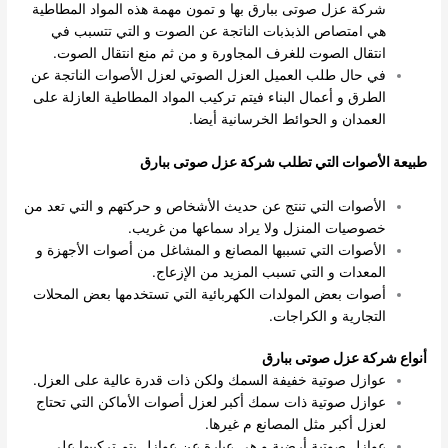
شركة عزل صوتى ببارق بها و تمون مهمة هذه المواد المطاطية
هي امتصاص الذبذبات الناتجة عن الصوت و التي تتسبب في
انتقال الصوت للغرف المجاورة و من ثم منع انتقال الصوت.
في حال طلب العميل العزل الصوتي لعزل الأصوات الناتجة عن
الطرق و أعمال البناء فيتم تركيب المواد المطاطية العازلة على
العمدان و الحوائط الخرسانية أيضا.
طبيعة الأصوات التي تطلب شركة عزل صوتى ببارق
الأصوات التي تنتج عن حديث الأشخاص و حركتهم و التي تعد من
خصوصيات المنزل ولا يراد سماعها من غريب.
الأصوات التي تسببها المصانع و المشاغل من أصوات الأجهزة و
المعدات و التي تسبب المزيد من الإزعاج.
أصوات بعض المولدات الكهربائية التي تستخدمها بعض المحلات
التجارية و الكراجات.
أنواع شركة عزل صوتى ببارق
عوازل صوتية خفيفة السمك ولكن ذات قدرة عالية على العزل.
عوازل صوتية ذات سمك أكبر لعزل أصوات الأماكن التي تحتاج
لعزل أكبر مثل المصانع م غيرها.
عوازل صوتية أرضية و هي عبارة عن عوازل يتم تركيبها على