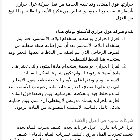
حرارتها فوق المعتاد، وقد تقدم الخدمة من قبل شركة عزل حراري
بأسعار تتناسب مع الجميع، والتخلص من فكرة الأسعار العالية لهذا النوع
من العزل.
تقدم شركة عزل حراري للأسطح نوعان هما
:
العزل الحراري بواسطة إستخدام البلاط الأسمنتي، فقد يتم
إستخدام البلاط الأسمنتي بعد أن يتم إضافة طبقة سفلية من
الصوف الزجاجي الذي يتم لصقه في البلاطات بعضها البعض وقد
يستخدم هذا البلاط للتشطيب
العزل الحراري بواسطة إستخدام مادة اليلتون والتي تعتبر هي
مادة أسمنتية رغوية القوام تكون شبيهة الشكل للسقاية
الأسمنتية ويتم وضعها على الأوتار الخاصة بظبط ميول الأمطار
التي تقع على السطح، فقد يتم خلط مادة رغوية مع الأسمنت مع
الماء وتخلط جيدا بالخلاطة الخرسانية، ويتم وضعها فوق المادة
العازلة للحرارة يسمك مدروس لا يتخطى ال7 سم، ويتم حمايته
بشكل كامل باللياسة الأسمنتية المصنوعة من المادة الرغوة.
شركات مميزة فى العزل والكشف
عزل خزانات ببارق
،
عزل خزانات بجدة
،
كشف تسرب المياه بجدة
،
كشف تسربات المياه ببارق
،
كشف تسربات المياه بالدمام
،
كشف