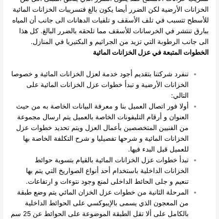
الخزانات الأرضية لكن الضرر أيضا يكون بالغ فتسريبات الخزانات المائية
للأسطح تتسبب في تلف الأسقف و تلفيات الدهانات الى جانب أن المياه
ببارق تنتشر في الخرسانات للأسقف مما تلحقه بالضرر البالغ. كل هذا
الى جانب الرطوبة التي تزيد من الجراثيم و البكتيريا في المنازل.
الخطوات المتبعة في عزل الخزانات المائية
تنفرد شركتنا بتقديم أجود خدمة لعزل الخزانات المائية و خصوصا
الخزانات الأرضية و تبدأ خطوات عزل الخزانات المائية على
التالي:
أولا فور اتصال العميل بنا و معرفة البيانات الخاصة به من حيث
العنوان و أرقام التليفونات الخاصة بالعميل يتم ارسال مجموعة
من الفنيين المتخصصين بأعمال العزل ويتم تحديد خطوات عزل
الخزانات المائية و شرحها تفصيليا و شرح التكلفة الخاصة بها
للعميل قبل البدء فيها.
تبدأ خطوات عزل الخزانات المائية بالقيام بتسوية حوائط
الخزانات الداخلية باستخدام أحد أنواع الصواريخ التي يتم بها
تنعيم و جلى الحائط الداخلى لمنع وجود نتوءات و ارتفاعات.
المرحلة الثانية من خطوات عزل الخزان المائي يتم وضع طبقة
من المعجون الذي يسمى بالإيبوكسي على الحوائط الداخلية
بالكامل على ألا تقل الطبقة الموضوعة على الحوائط عن 25 سم