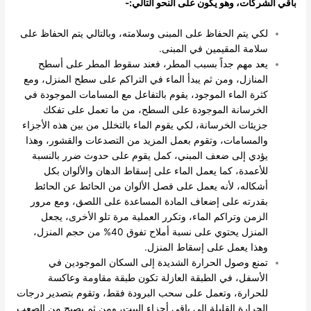
باقي الشركات، وهو يكون على النحو التالي:-
لكي يتم الحفاظ على المبنى وسلامته، وبالتالي يتم الحفاظ على
سلامة المقيمين في المبنى.
يعد مهم جداً بسبب المطر، فعند سقوط المطر على أسطح
المنازل، ومن ثم يبدأ الماء في التراكم على سطح المنزل، ومع
كثرة الماء الموجود، يقوم بالتفاعل مع المسامات الموجودة في
الخرسانة الموجودة على السطح، من ما تعمل على تفكك
جزيئات الخرسانة، لكي يقوم الماء بالتخلل من بين هذه الأجزاء
والمسامات، وتقوم بعمل المزيد من التصدعات والقشور، وهذا
يؤدي إلى ضعف المبني، كمل يقوم على حدوث ضرر بالنسبة
للأعمدة، كما يعمل الماء على إسقاط الدهان والألوان بكل
أشكاله، لأنه يعمل على فصل الألوان من الحائط عن الحائط
بقدرته على إضعاف المادة المساعدة على اللصق، ومع مرور
الزمن وتراكم الماء، وتكرر العملية مرة تلو الأخرى، يجعل
المنزل يحتوي على نسبة أملاح تفوق 40% من حجم المنزل،
وهذا يعمل على إسقاط المنزل.
تمنع وصول الحرارة الشديدة إلى السكان الموجودين في
الأسفل، في الطبقة العازلة تكون طبقة مقاومة وعاكسة
للحرارة، وتعمل على سحب البرودة فقط، وتقوم بتصدير درجات
الحرارة القليلة إلى باقي أجزاء البيت، ومن ثم يصبح من الصعب