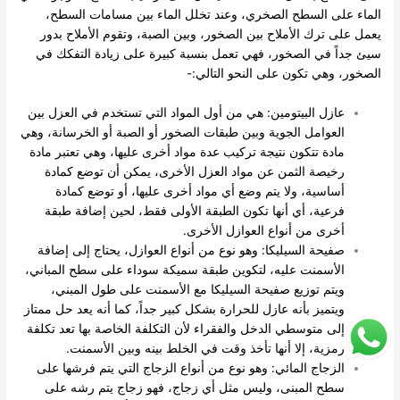
الماء على السطح الصخري، وعند تخلل الماء بين مسامات السطح،
يعمل على ترك الأملاح بين الصخور، وبين الصبة، وتقوم الأملاح بدور
سيئ جداً في الصخور، فهي تعمل بنسبة كبيرة على زيادة التفكك في
الصخور، وهي تكون على النحو التالي:-
عازل البيتومين: هي من أول المواد التي تستخدم في العزل بين
العوامل الجوية وبين طبقات الصخور أو الصبة أو الخرسانة، وهي
مادة تتكون نتيجة تركيب عدة مواد أخرى عليها، وهي تعتبر مادة
رخيصة الثمن عن مواد العزل الأخرى، يمكن أن توضع كمادة
أساسية، ولا يتم وضع أي مواد أخرى عليها، أو توضع كمادة
فرعية، أي أنها تكون الطبقة الأولى فقط، لحين إضافة طبقة
أخرى من أنواع العوازل الأخرى.
صفيحة السيليكا: وهو نوع من أنواع العوازل، يحتاج إلى إضافة
الأسمنت عليه، لتكوين طبقة سميكة سوداء على سطح المباني،
ويتم توزيع صفيحة السيليكا مع الأسمنت على طول المبني،
ويتميز بأنه عازل للحرارة بشكل كبير جداً، كما أنه يعد حل ممتاز
إلى متوسطي الدخل والفقراء لأن التكلفة الخاصة بها تعد تكلفة
رمزية، إلا أنها تأخذ وقت في الخلط بينه وبين الأسمنت.
الزجاج المائي: وهو نوع من أنواع الزجاج التي يتم فرشها على
سطح المبنى، وليس مثل أي زجاج، فهو زجاج يتم رشه على