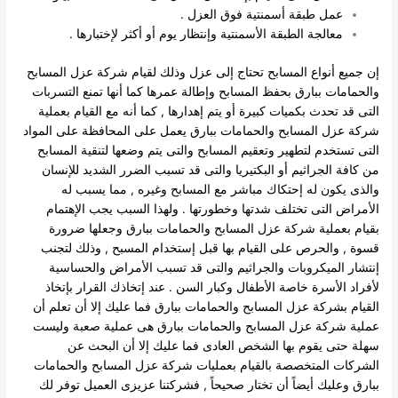
عمل طبقة أسمنتية فوق العزل .
معالجة الطبقة الأسمنتية وإنتظار يوم أو أكثر لإختبارها .
إن جميع أنواع المسابح تحتاج إلى عزل وذلك لقيام شركة عزل المسابح
والحمامات ببارق بحفظ المسابح وإطالة عمرها كما أنها تمنع التسربات
التى قد تحدث بكميات كبيرة أو يتم إهدارها , كما أنه مع القيام بعملية
شركة عزل المسابح والحمامات ببارق يعمل على المحافظة على المواد
التى تستخدم لتطهير وتعقيم المسابح والتى يتم وضعها لتنقية المسابح
من كافة الجراثيم أو البكتيريا والتى قد تسبب الضرر الشديد للإنسان
والذى يكون له إحتكاك مباشر مع المسابح وغيره , مما يسبب له
الأمراض التى تختلف شدتها وخطورتها .
ولهذا السبب يجب الإهتمام
بقيام بعملية شركة عزل المسابح والحمامات ببارق وجعلها ضرورة
قسوة , والحرص على القيام بها قبل إستخدام المسبح , وذلك لتجنب
إنتشار الميكروبات والجراثيم والتى قد تسبب الأمراض والحساسية
لأفراد الأسرة خاصة الأطفال وكبار السن .
عند إتخاذك القرار بإتخاذ
القيام بشركة عزل المسابح والحمامات ببارق فما عليك إلا أن تعلم أن
عملية شركة عزل المسابح والحمامات ببارق هى عملية صعبة وليست
سهلة حتى يقوم بها الشخص العادى فما عليك إلا أن البحث عن
الشركات المتخصصة بالقيام بعمليات شركة عزل المسابح والحمامات
ببارق وعليك أيضاً أن تختار صحيحاً , فشركتنا عزيزى العميل توفر لك