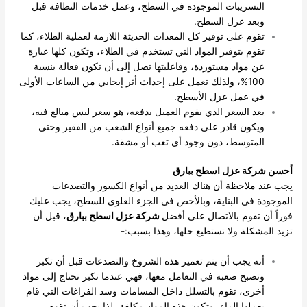
التسريبات الموجودة في السطح، وعمل خدمات النظافة قبل
وبعد عزل السطح.
تقوم على توفير كل المعدات الحديثة اللازمة لعملية الطلاء، كما
تقوم بتوفير المواد التي تستخدم في الطلاء، وتكون كلها عبارة
عن مواد مستوردة، وفاعليتها تصل إلى أن تكون فعالة بنسبة
100%، ولذلك تعمل على إحداث أثر إيجابي من الساعات الأولى
في عمل عزل الأسطح.
يعد السعر الذي يقوم العميل بدفعه، هو سعر ليس مبالغ فيه،
ويكون قادر على دفعه جميع أنواع الشعب من الفقير وحتى
المتوسط، دون وجود أي تعب أو مشقة.
أحسن شركة عزل اسطح ببارق
يجب عند ملاحظة أن هناك العديد من أنواع الكسور والتصدعات
الموجودة في البناية، وبالأخص في الجزء العلوي للسطح، يجب عليك
فوراً أن تقوم بالاتصال على أفضل
شركة عزل اسطح ببارق
، قبل أن
تزيد المشكلة ولا تستطيع حلها، وهذا بسبب:-
أنه يجب أن يتم تعمير هذه الشروخ والتصدعات قبل أن تكبر
وتصبح صعبة في التعامل معها، فهي عندما تكبر تحتاج إلى مواد
أخرى، تقوم بالتسلل داخل المسامات وسد الفراغات التي قام
بعملها الماء، وتكون هذه المواد مكلفة، لذا يجب أن تقوم