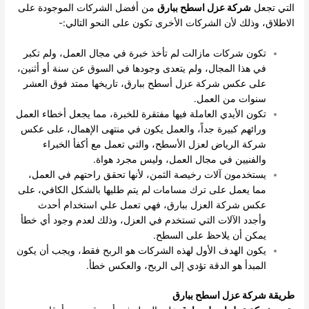
التي تجعل
شركة عزل اسطح ببارق
من أفضل الشركات الموجودة على
الاطلاق، وذلك لأن الشركات الأخرى تكون على النحو التالي:-
تكون شركات مازالت لم تأخذ خبرة في مجال العمل، ولم تكبر
في هذا المجال، ولم يتعدى وجودها في السوق عن سنة أو أثنين،
على عكس شركة عزل أسطح ببارق، تاريخها ممتد فوق العشر
سنوات من العمل.
تكون الأيدي العاملة فيها مفتقرة للخبرة، مما يجعل أخطاء العمل
ورائهم كبيرة جداً، والعمل يكون في منتهى الإهمال، على عكس
شركة الرياض لعزل الأسطح، والتي تعمل مع أكفأ الخبراء
والفنيين في مجال العمل، وليس مجرد هواة.
يستخدمون آلات رخيصة الثمن، لأنها تحقق راحتهم في العمل،
مما يعمل على ترك مسامات لم يتم طليها بالشكل الكافي، على
عكس شركة العزل ببارق، فهي تعمل علي استخدام أحدث
وأجدد الآلات التي تستخدم في العزل، وذلك لعدم وجود أي خطأ
يمكن أن يلاحظ على السطح.
يكون الهدف الأول لهذه الشركات هو الربح فقط، ويجب أن يكون
المبدأ هو الدقة تؤدي إلى الربح، والعكس خطأ.
طريقة شركة عزل اسطح ببارق