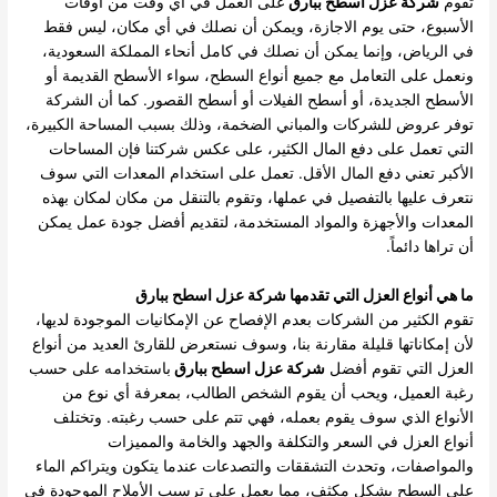
تقوم
شركة عزل اسطح ببارق
على العمل في أي وقت من أوقات
الأسبوع، حتى يوم الاجازة، ويمكن أن نصلك في أي مكان، ليس فقط
في الرياض، وإنما يمكن أن نصلك في كامل أنحاء المملكة السعودية،
ونعمل على التعامل مع جميع أنواع السطح، سواء الأسطح القديمة أو
الأسطح الجديدة، أو أسطح الفيلات أو أسطح القصور.
كما أن الشركة
توفر عروض للشركات والمباني الضخمة، وذلك بسبب المساحة الكبيرة،
التي تعمل على دفع المال الكثير، على عكس شركتنا فإن المساحات
الأكبر تعني دفع المال الأقل.
تعمل على استخدام المعدات التي سوف
نتعرف عليها بالتفصيل في عملها، وتقوم بالتنقل من مكان لمكان بهذه
المعدات والأجهزة والمواد المستخدمة، لتقديم أفضل جودة عمل يمكن
أن تراها دائماً.
ما هي أنواع العزل التي تقدمها شركة عزل اسطح ببارق
تقوم الكثير من الشركات بعدم الإفصاح عن الإمكانيات الموجودة لديها،
لأن إمكاناتها قليلة مقارنة بنا، وسوف نستعرض للقارئ العديد من أنواع
العزل التي تقوم أفضل
شركة عزل اسطح ببارق
باستخدامه على حسب
رغبة العميل، ويحب أن يقوم الشخص الطالب، بمعرفة أي نوع من
الأنواع الذي سوف يقوم بعمله، فهي تتم على حسب رغبته.
وتختلف
أنواع العزل في السعر والتكلفة والجهد والخامة والمميزات
والمواصفات، وتحدث التشققات والتصدعات عندما يتكون ويتراكم الماء
على السطح بشكل مكثف، مما يعمل على ترسيب الأملاح الموجودة في