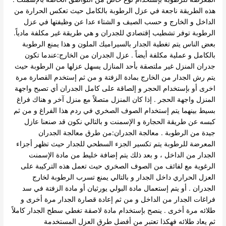
هذه الطريقة ناجعة في عزل الرطوبة بالكامل حيث تعكس الحرارة من
الداخل و الخارج و حسب الصيف و الشتاء عدا عن وظيفتها في عزل
الرطوبة توفر تشطيب إقتصادي للجدران و هي طريقة غير مكلفة مادياً.
بعض الناس يتم تغطية الجدار بالسيراميك الملون و هذا يمنع الرطوبة
بالكامل و عملية مكلفة أيضاً . عزل الجدران من الخارج:عندما تكون
جدران المنزل غير ملتصقة بأحد المنازل يسهل عزلها من الرطوبة حيث
يتم رش الجدار من الخارج بمادة الزفتة و من ثم إستخدم القصارة مرة
اخرى أو بإستخدام الحجر و إلصاقة على كامل الجدران أي تصبح واجهة
المنزل واجهة الحجر . إذا كان المنزل متصلاً مع منزل آخر و هناك فراغ
بسيط بينهما يتم إستخدام الصوف الصخري في ردم هذا الفراغ و من ثم
كبسه عن طريقة الحجارة و الإسمنت و بالتالي نكون قد صنعنا عازل
جيدة من الرطوبة . معالجة الجدران:من طرق معالجة الجدران
المعرضة للرطوبة يتم تكسير الجزء السطحي للجدار حيث تظهر أجزاء
الجدار من الداخل ، و بعد ذلك يتم إضافة خليط من مادة الإسمنت
الرغوية مع لفائف من الصوف الصخري حيث تعمل هذه التركيبة على
العزل الحراري داخل الجدار و بالتالي يمنع تسرب الرطوبة لخارج
الجدران . أو يتم إستعمال مادة البولي يورثيان أو مادة الزفتة في سد
فراغات الجدار من الداخل و من ثم إعادة قصارة الجدار مرة أخرى و
طلائه مرة أخرى . ينصح بإستخدام مادة لاصقة تغطي سطح الجدار كاملاً
ثم يعاد طلائه فهكذا تعتبر من أفضل طرق العزل المستخدمة