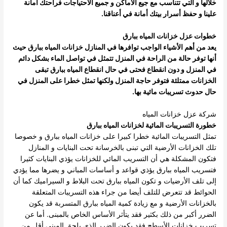
خلالها و التي تتناسب مع جيع الأماكن و جميع الاحتياجات فراحتك أمانة
علينا و حفظ أسرار بيتك أمانة في أعناقنا.
خطوات عزل خزانات المياه ببارق
يعد من أهم الأشياء الواجب توافرها في المنازل خزانات المياه ببارق حيث
أنها توفر حالة من الراحة في المنزل تتمثل في تواصل الماء بشكل دائم
في المنزل و دون انقطاع فحتى في حال انقطاع المياه ببارق تبقى
الخزانات ممتلئة فتوفر حاجة المنزل ولكنها تمثل خطرا على المنزل في
حال حدوث تسريبات مائية بها.
شركة عزل خزانات المياه
خطورة التسريبات المائية لخزانات المياه ببارق
تمثل التسريبات المائية خطرا كبيرا على خزانات المياه ببارق و خصوصا
تلك الخزانات الأرضية التي تبنى بالخرسانة تحت البنايات و المنازل
فتكون المشكلة هي أن التسريب المائي للخزانات يؤذي البنايات كثيرا
فتسريب المياه ببارق يؤذي قواعد و أساسات المباني و يضرها مما يؤدي
إلى تلف الأرضيات و تكون المياه ببارق تحت البلاط و السيراميك كما أن
الحوائط قد تتعرض للتلف أيضا من جراء هذه التسريبات المتعلقة
بالخزانات الأرضية و مع زيادة كمية المياه ببارق المتسربة قد يكون
الضرر أكبر من ذلك بكثير فقد يتأثر الأساس الخاص بالمبنى. أما عن
تسريب خزانات الأسطح فقد يكون الضرر الذي يلحق المبنى أقل من