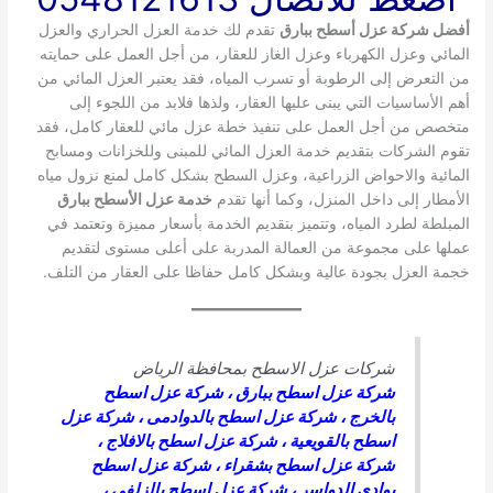
أفضل شركة عزل أسطح ببارق
تقدم لك خدمة العزل الحراري والعزل
المائي وعزل الكهرباء وعزل الغاز للعقار، من أجل العمل على حمايته
من التعرض إلى الرطوبة أو تسرب المياه، فقد يعتبر العزل المائي من
أهم الأساسيات التي يبنى عليها العقار، ولذها فلابد من اللجوء إلى
متخصص من أجل العمل على تنفيذ خطة عزل مائي للعقار كامل، فقد
تقوم الشركات بتقديم خدمة العزل المائي للمبنى وللخزانات ومسابح
المائية والاحواض الزراعية، وعزل السطح بشكل كامل لمنع نزول مياه
الأمطار إلى داخل المنزل، وكما أنها تقدم
خدمة عزل الأسطح ببارق
المبلطة لطرد المياه، وتتميز بتقديم الخدمة بأسعار مميزة وتعتمد في
عملها على مجموعة من العمالة المدربة على أعلى مستوى لتقديم
خجمة العزل بجودة عالية وبشكل كامل حفاظا على العقار من التلف.
شركات عزل الاسطح بمحافظة الرياض
شركة عزل اسطح ببارق
،
شركة عزل اسطح
بالخرج
،
شركة عزل اسطح بالدوادمى
،
شركة عزل
اسطح بالقويعية
،
شركة عزل اسطح بالافلاج
،
شركة عزل اسطح بشقراء
،
شركة عزل اسطح
بوادى الدواسر
،
شركة عزل اسطح بالزلفى
،