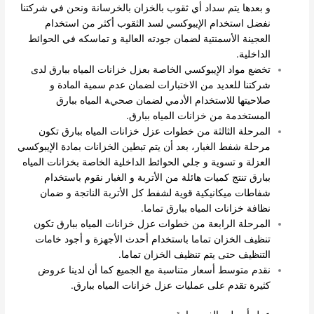
و بعدها يتم سداد أي ثقوب بالخزان بالخرسانة ونحن في شركتنا
نفضل استخدام الإيبوكسي لسد الثقوب أكثر من استخدام
العجينة الأسمنتية لضمان جودته العالية و تماسكه في الحوائط
الداخلية.
تخضع مواد الإيبوكسي الخاصة بعزل خزانات المياه ببارق لدى
شركتنا للعديد من الاختبارات لضمان عدم سمية المادة و
صلاحيتها للاستخدام الأدمي لضمان صحية المياه ببارق
المستخدمة من خزانات المياه ببارق.
المرحلة الثالثة من خطوات عزل خزانات المياه ببارق تكون
مرحلة شفط الغبار، بعد أن يتم تبطين الخزانات بمادة الإيبوكسي
العزلة و تسوية و جلي الحوائط الداخلية الخاصة بخزانات المياه
ببارق تنتج كميات هائلة من الأتربة و الغبار نقوم باستخدام
شفاطات ميكانيكية قوية لشفط كل الأتربة الناتجة و ضمان
نظافة خزانات المياه ببارق تماما.
المرحلة الرابعة من خطوات عزل خزانات المياه ببارق تكون
تنظيف الخزان تماما باستخدام أحدث الأجهزة و أجود خامات
التنظيف حتى يتم تنظيف الخزان تماما.
نقدم متوسط أسعار متناسبة مع الجميع كما أن لدينا عروض
كثيرة تقدم على عمليات عزل خزانات المياه ببارق.