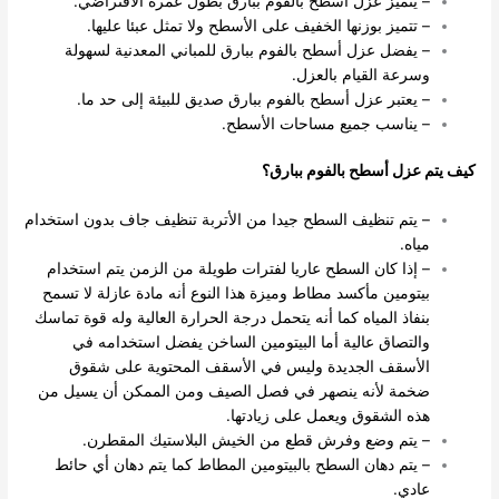
– يتميز عزل أسطح بالفوم ببارق بطول عمره الافتراضي.
– تتميز بوزنها الخفيف على الأسطح ولا تمثل عبئا عليها.
– يفضل عزل أسطح بالفوم ببارق للمباني المعدنية لسهولة
وسرعة القيام بالعزل.
– يعتبر عزل أسطح بالفوم ببارق صديق للبيئة إلى حد ما.
– يناسب جميع مساحات الأسطح.
كيف يتم عزل أسطح بالفوم ببارق؟
– يتم تنظيف السطح جيدا من الأتربة تنظيف جاف بدون استخدام
مياه.
– إذا كان السطح عاريا لفترات طويلة من الزمن يتم استخدام
بيتومين مأكسد مطاط وميزة هذا النوع أنه مادة عازلة لا تسمح
بنفاذ المياه كما أنه يتحمل درجة الحرارة العالية وله قوة تماسك
والتصاق عالية أما البيتومين الساخن يفضل استخدامه في
الأسقف الجديدة وليس في الأسقف المحتوية على شقوق
ضخمة لأنه ينصهر في فصل الصيف ومن الممكن أن يسيل من
هذه الشقوق ويعمل على زيادتها.
– يتم وضع وفرش قطع من الخيش البلاستيك المقطرن.
– يتم دهان السطح بالبيتومين المطاط كما يتم دهان أي حائط
عادي.