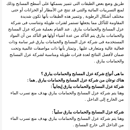
طريق وضع بعض الطبقات التى تتميز بسمكها على أسطح المسابح وذلك
لمنع التسريبات المائية والتتى قد تنتج عن الأمطار أو الخزانات أو حتى
مختلف أشكال الرطوبة , وتتميز هذه الطبقات بأنها تكون شديدة
المقاومة للتآكل مما يجعلها تستمر لفترات طويلة وتتناسب فى شركة
عزل المسابح والحمامات ببارق .
عند القيام بعملية شركة عزل المسابح
والحمامات ببارق يتم التأكد من عدة أشياء أولها هو التأكد من أن المواد
المستخدمة فى شركة عزل المسابح والحمامات ببارق غير سامة وذات
فعالية عالية ومتعارف عليها , وتمتاز بأنها ذات مواصفات عالمية وتحت
ضمان لأفضل النتائج لعدة فترات طويلة ومناسبة لشركة عزل المسابح
والحمامات ببارق .
ما هى أنواع شركة عزل المسابح والحمامات ببارق ؟
هناك نوعان من شركة عزل المسابح والحمامات ببارق , هما :
شركة عزل المسابح والحمامات ببارق إيجابياً :
وهنا يتم شركة عزل المسابح والحمامات ببارق بهدف منع تسرب الماء
من الخارج إلى الداخل .
شركة عزل المسابح والحمامات ببارق سلبياً :
وهنا يتم شركة عزل المسابح والحمامات ببارق بهدف منع تسرب الماء
من الداخل الى خارج المسابح .