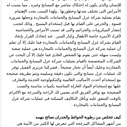
للإنسان والذى يكون له إحتكاك مباشر مع المسابح وغيره , مما يسبب له
الأمراض التى تختلف شدتها وخطورتها .
ولهذا السبب يجب الإهتمام
بقيام بعملية شركة عزل المسابح والحمامات بالمجاردة وجعلها ضرورة
قسوة , والحرص على القيام بها قبل إستخدام المسبح , وذلك لتجنب
إنتشار الميكروبات والجراثيم والتى قد تسبب الأمراض والحساسية
لأفراد الأسرة خاصة الأطفال وكبار السن .
عند إتخاذك القرار بإتخاذ
القيام بشركة عزل المسابح والحمامات بالمجاردة فما عليك إلا أن تعلم
أن عملية شركة عزل المسابح والحمامات بالمجاردة هى عملية صعبة
وليست سهلة حتى يقوم بها الشخص العادى فما عليك إلا أن البحث عن
الشركات المتخصصة بالقيام بعمليات شركة عزل المسابح والحمامات
بالمجاردة وعليك أيضاً أن تختار صحيحاً , فشركتنا عزيزى العميل توفر
لك عمليات عزل مسابح والتى تكون دقيقة وسليمة وتتم بطريقة صحيحة
مع إستخدام أحدث الأساليب العالمية والتنكنولوجية الحديثة والتعارف
عليها مع إستخدام المواد العازلة المناسبة بكميات مناسبة والنسب
الصحيحة مع توافر الفريق الذى يضمن لك الراحة والسرعة مع الالتزام
بالوقت المتفق عليه وبأقل التكاليف الممكنة فى عمليات شركة عزل
المسابح والحمامات بالمجاردة .
كيف تتخلص من رطوبة الحوائط والجدران نصائح مهمه
من أشهر المشاكل المزعجة التي تتعرض لها الكثير من الأبنية هي