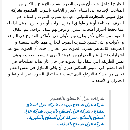
الخارج للداخل حيث أن تسرب الصوت يسبب الإزعاج و الكثير من
المتاعب الإضافة الى افشاء الأسرار الخاصة بالبيوت.
المقصود بشركة
عزل صوتى بالمجاردة للمباني :
هو منع تسرب الصوت و انتقاله عبر
الغرف المختلفة أو عبر طوابق المنزل الواحد أو من خارج المبني لداخله
مما يحفظ أسرار أصحاب المنزل و يوفر لهم سبل الراحة.
يتم انتقال
الصوت من مكان لأخر بطريقتين الأولى هي الأماكن المفتوح في النوافذ
و الأبواب و التي تسمح بتسرب الصوت للخارج مهما كانت بسيطة و
الطريقة الثانية هي تسرب الصوت عبر الجدران حيث أن الصوت ينتج عند
اهتزازات تنتقل عبر الجدران من غرفة لأخرى فيسمع الصوت ، و هي
نفس الطريقة التي ينتقل بها الصوت في حال كان هناك تصليحات في
أحد الشقق في المبنى السكني فنرى أن باقى المنازل في نفس العقار
تعانى من مشكلة الإزعاج الذي تسبب فيه انتقال الصوت عبر الحوائط و
الجدران و الأسقف.
شركات عزل الاسطح بالقصيم
شركة عزل اسطح ببريدة
،
شركة عزل اسطح
بعنيزة
،
شركة عزل اسطح بالرس
،
شركة عزل
اسطح بالبدائع
،
شركة عزل اسطح بالبكيرية
،
شركة عزل اسطح بالمذنب