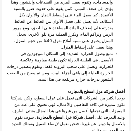
والمسامات، وتقوم بعمل المزيد من التصدعات والقشور، وهذا
يؤدي إلى ضعف المبني، كمل يقوم على حدوث ضرر بالنسبة
للأعمدة، كما يعمل الماء على إسقاط الدهان والألوان بكل
أشكاله، لأنه يعمل على فصل الألوان من الحائط عن الحائط
بقدرته على إضعاف المادة المساعدة على اللصق، ومع مرور
الزمن وتراكم الماء، وتكرر العملية مرة تلو الأخرى، يجعل
المنزل يحتوي على نسبة أملاح تفوق 40% من حجم المنزل،
وهذا يعمل على إسقاط المنزل.
تمنع وصول الحرارة الشديدة إلى السكان الموجودين في
الأسفل، في الطبقة العازلة تكون طبقة مقاومة وعاكسة
للحرارة، وتعمل على سحب البرودة فقط، وتقوم بتصدير درجات
الحرارة القليلة إلى باقي أجزاء البيت، ومن ثم يصبح من الصعب
الشعور بدرجات حرارة مرتفعة في هذا البيت.
أفضل شركة عزل اسطح بالمجاردة
يوجد الكثير من الشركات التي تعمل على عزل السطح، ولكن شركتنا
تكون مميزة في كافة التفاصيل والأعمال، فهي تحتوي على عدد من
المميزات التي تجعلها أفضل من غيرها في هذا المجال بشتى الطرق،
وعند التعرف على أفضل
شركة عزل اسطح بالمجاردة
، سوف تقوم
بالاتصال بنا دونن عن غيرنا، فنحن نعمل لإرضاء العميل ونمتلك العديد
من المميزات مثل:-