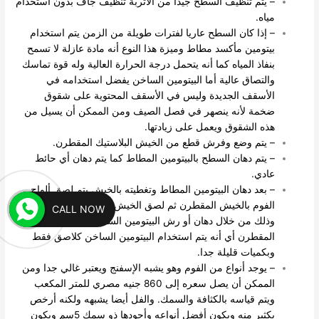
– يتم تنظيف السطح جيدا من الأتربة تنظيف جاف بدون استخدام
مياه.
– إذا كان السطح عاريا لفترات طويلة من الزمن يتم استخدام
بيتومين مأكسد مطاط وميزة هذا النوع أنه مادة عازلة لا تسمح
بنفاذ المياه كما أنه يتحمل درجة الحرارة العالية وله قوة تماسك
والتصاق عالية أما البيتومين الساخن يفضل استخدامه في
الأسقف الجديدة وليس في الأسقف المحتوية على شقوق
ضخمة لأنه ينصهر في فصل الصيف ومن الممكن أن يسيل من
هذه الشقوق ويعمل على زيادتها.
– يتم وضع وفرش قطع من الخيش البلاستيك المقطرن.
– يتم دهان السطح بالبيتومين المطاط كما يتم دهان أي حائط
عادي.
– بعد دهان البيتومين المطاط وتغطيته بالخيش يتم لصق ألواح
الفوم بالخيش المقطرن ثم لصق الخيش بالبيتومين المطاط
CALL NOW
وذلك من خلال دهان أو رش البيتومين الساخن على الخيش
المقطرن أي أنه يتم استخدام البيتومين الساخن كلاصق فقط
وبكميات قليلة جدا.
– يوجد أنواع من الفوم وهو يشبه الإسفنج ويعتبر غالي جدا ومن
الممكن أن يصل سعره إلى 860 جنيه مصري للمتر المكعب
ويتم قياسه بالكثافة والسمك. والفل أيضا يشبهه ولكنه أرخص
بكثير منه ويكون أفضل أنواعه وأجودها ذو سمك 5سم ويكون