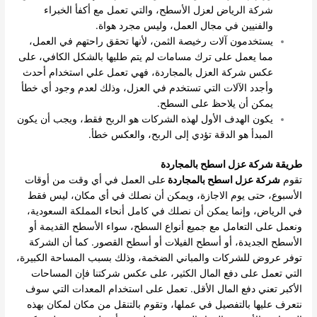
شركة الرياض لعزل الأسطح، والتي تعمل مع أكفأ الخبراء
والفنيين في مجال العمل، وليس مجرد هواة.
يستخدمون آلات رخيصة الثمن، لأنها تحقق راحتهم في العمل،
مما يعمل على ترك مسامات لم يتم طليها بالشكل الكافي، على
عكس شركة العزل بالمجاردة، فهي تعمل علي استخدام أحدث
وأجدد الآلات التي تستخدم في العزل، وذلك لعدم وجود أي خطأ
يمكن أن يلاحظ على السطح.
يكون الهدف الأول لهذه الشركات هو الربح فقط، ويجب أن يكون
المبدأ هو الدقة تؤدي إلى الربح، والعكس خطأ.
طريقة شركة عزل اسطح بالمجاردة
تقوم
شركة عزل اسطح بالمجاردة
على العمل في أي وقت من أوقات
الأسبوع، حتى يوم الاجازة، ويمكن أن نصلك في أي مكان، ليس فقط
في الرياض، وإنما يمكن أن نصلك في كامل أنحاء المملكة السعودية،
ونعمل على التعامل مع جميع أنواع السطح، سواء الأسطح القديمة أو
الأسطح الجديدة، أو أسطح الفيلات أو أسطح القصور.
كما أن الشركة
توفر عروض للشركات والمباني الضخمة، وذلك بسبب المساحة الكبيرة،
التي تعمل على دفع المال الكثير، على عكس شركتنا فإن المساحات
الأكبر تعني دفع المال الأقل.
تعمل على استخدام المعدات التي سوف
نتعرف عليها بالتفصيل في عملها، وتقوم بالتنقل من مكان لمكان بهذه