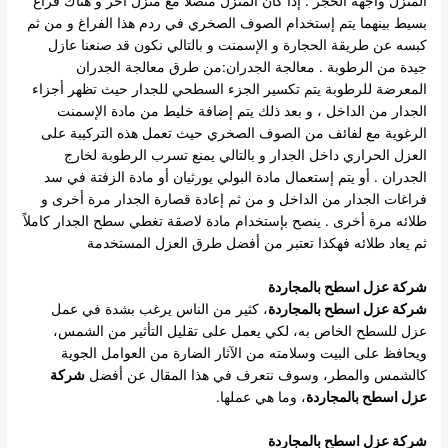
المنزل واجهة الحجر . إذا كان المنزل متصلاً مع منزل آخر و هناك فراغ
بسيط بينهما يتم إستخدام الصوف الصخري في ردم هذا الفراغ و من ثم
كبسه عن طريقة الحجارة و الإسمنت و بالتالي نكون قد صنعنا عازل
جيدة من الرطوبة . معالجة الجدران:من طرق معالجة الجدران
المعرضة للرطوبة يتم تكسير الجزء السطحي للجدار حيث تظهر أجزاء
الجدار من الداخل ، و بعد ذلك يتم إضافة خليط من مادة الإسمنت
الرغوية مع لفائف من الصوف الصخري حيث تعمل هذه التركيبة على
العزل الحراري داخل الجدار و بالتالي يمنع تسرب الرطوبة لخارج
الجدران . أو يتم إستعمال مادة البولي يورثيان أو مادة الزفتة في سد
فراغات الجدار من الداخل و من ثم إعادة قصارة الجدار مرة أخرى و
طلائه مرة أخرى . ينصح بإستخدام مادة لاصقة تغطي سطح الجدار كاملاً
ثم يعاد طلائه فهكذا تعتبر من أفضل طرق العزل المستخدمة
شركة عزل اسطح بالمجاردة
شركة عزل اسطح بالمجاردة
، كثير من الناس يرغب بشدة في عمل
عزل للسطح الخاص به، لكي يعمل على تقليل التأثير من الشمس،
ويحافظ على البيت وسلامته من الآثار الضارة من العوامل الجوية
كالشمس والمطر، وسوف نتعرف في هذا المقال عن أفضل
شركة
عزل اسطح بالمجاردة
، وما هي عملها.
شركة عزل اسطح بالمجاردة