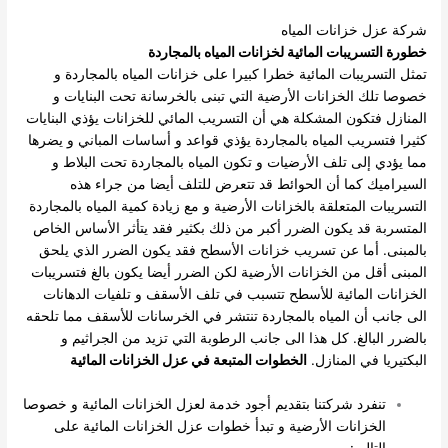
شركة عزل خزانات المياه
خطورة التسريبات المائية لخزانات المياه بالمجاردة
تمثل التسريبات المائية خطرا كبيرا على خزانات المياه بالمجاردة و
خصوصا تلك الخزانات الأرضية التي تبنى بالخرسانة تحت البنايات و
المنازل فتكون المشكلة هي أن التسريب المائي للخزانات يؤذي البنايات
كثيرا فتسريب المياه بالمجاردة يؤذي قواعد و أساسات المباني و يضرها
مما يؤدي إلى تلف الأرضيات و تكون المياه بالمجاردة تحت البلاط و
السيراميك كما أن الحوائط قد تتعرض للتلف أيضا من جراء هذه
التسريبات المتعلقة بالخزانات الأرضية و مع زيادة كمية المياه بالمجاردة
المتسربة قد يكون الضرر أكبر من ذلك بكثير فقد يتأثر الأساس الخاص
بالمبنى. أما عن تسريب خزانات الأسطح فقد يكون الضرر الذي يلحق
المبنى أقل من الخزانات الأرضية لكن الضرر أيضا يكون بالغ فتسريبات
الخزانات المائية للأسطح تتسبب في تلف الأسقف و تلفيات الدهانات
الى جانب أن المياه بالمجاردة تنتشر في الخرسانات للأسقف مما تلحقه
بالضرر البالغ. كل هذا الى جانب الرطوبة التي تزيد من الجراثيم و
البكتيريا في المنازل.
الخطوات المتبعة في عزل الخزانات المائية
تنفرد شركتنا بتقديم أجود خدمة لعزل الخزانات المائية و خصوصا
الخزانات الأرضية و تبدأ خطوات عزل الخزانات المائية على
التالي: