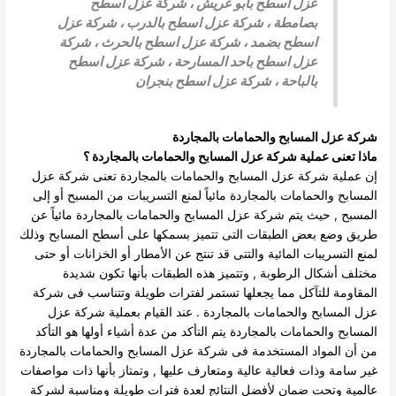
عزل اسطح بابو عريش
، شركة عزل اسطح
بصامطة
،
شركة عزل اسطح بالدرب
،
شركة عزل
اسطح بضمد
، شركة عزل اسطح بالحرث ،
شركة
عزل اسطح باحد المسارحة
،
شركة عزل اسطح
بالباحة
،
شركة عزل اسطح بنجران
شركة عزل المسابح والحمامات بالمجاردة
ماذا تعنى عملية شركة عزل المسابح والحمامات بالمجاردة ؟
إن عملية شركة عزل المسابح والحمامات بالمجاردة تعنى شركة عزل
المسابح والحمامات بالمجاردة مائياً لمنع التسريبات من المسبح أو إلى
المسبح , حيث يتم شركة عزل المسابح والحمامات بالمجاردة مائياً عن
طريق وضع بعض الطبقات التى تتميز بسمكها على أسطح المسابح وذلك
لمنع التسريبات المائية والتتى قد تنتج عن الأمطار أو الخزانات أو حتى
مختلف أشكال الرطوبة , وتتميز هذه الطبقات بأنها تكون شديدة
المقاومة للتآكل مما يجعلها تستمر لفترات طويلة وتتناسب فى شركة
عزل المسابح والحمامات بالمجاردة .
عند القيام بعملية شركة عزل
المسابح والحمامات بالمجاردة يتم التأكد من عدة أشياء أولها هو التأكد
من أن المواد المستخدمة فى شركة عزل المسابح والحمامات بالمجاردة
غير سامة وذات فعالية عالية ومتعارف عليها , وتمتاز بأنها ذات مواصفات
عالمية وتحت ضمان لأفضل النتائج لعدة فترات طويلة ومناسبة لشركة