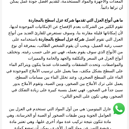
المعدات والأجهزة والمواد المستخدمة، لتقديم أفضل جودة عمل يمكن
أن تراها دائماً.
ما هي أنواع العزل التي تقدمها شركة عزل اسطح بالمجاردة
تقوم الكثير من الشركات بعدم الإفصاح عن الإمكانيات الموجودة لديها،
لأن إمكاناتها قليلة مقارنة بنا، وسوف نستعرض للقارئ العديد من أنواع
العزل التي تقوم أفضل
شركة عزل اسطح بالمجاردة
باستخدامه على
حسب رغبة العميل، ويحب أن يقوم الشخص الطالب، بمعرفة أي نوع
من الأنواع الذي سوف يقوم بعمله، فهي تتم على حسب رغبته.
وتختلف
أنواع العزل في السعر والتكلفة والجهد والخامة والمميزات
والمواصفات، وتحدث التشققات والتصدعات عندما يتكون ويتراكم الماء
على السطح بشكل مكثف، مما يعمل على ترسيب الأملاح الموجودة في
الماء على السطح الصخري، وعند تخلل الماء بين مسامات السطح،
يعمل على ترك الأملاح بين الصخور، وبين الصبة، وتقوم الأملاح بدور
سيئ جداً في الصخور، فهي تعمل بنسبة كبيرة على زيادة التفكك في
الصخور، وهي تكون على النحو التالي:-
عازل البيتومين: هي من أول المواد التي تستخدم في العزل بين
العوامل الجوية وبين طبقات الصخور أو الصبة أو الخرسانة، وهي
مادة تتكون نتيجة تركيب عدة مواد أخرى عليها، وهي تعتبر مادة
رخيصة الثمن عن مواد العزل الأخرى، يمكن أن توضع كمادة