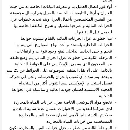
أولا فور اتصال العميل بنا و معرفة البيانات الخاصة به من حيث
العنوان و أرقام التليفونات الخاصة بالعميل يتم ارسال مجموعة
من الفنيين المتخصصين بأعمال العزل ويتم تحديد خطوات عزل
الخزانات المائية و شرحها تفصيليا و شرح التكلفة الخاصة بها
للعميل قبل البدء فيها.
تبدأ خطوات عزل الخزانات المائية بالقيام بتسوية حوائط
الخزانات الداخلية باستخدام أحد أنواع الصواريخ التي يتم بها
تنعيم و جلى الحائط الداخلى لمنع وجود نتوءات و ارتفاعات.
المرحلة الثانية من خطوات عزل الخزان المائي يتم وضع طبقة
من المعجون الذي يسمى بالإيبوكسي على الحوائط الداخلية
بالكامل على ألا تقل الطبقة الموضوعة على الحوائط عن 25 سم
و بعدها يتم سداد أي ثقوب بالخزان بالخرسانة ونحن في شركتنا
نفضل استخدام الإيبوكسي لسد الثقوب أكثر من استخدام
العجينة الأسمنتية لضمان جودته العالية و تماسكه في الحوائط
الداخلية.
تخضع مواد الإيبوكسي الخاصة بعزل خزانات المياه بالمجاردة
لدى شركتنا للعديد من الاختبارات لضمان عدم سمية المادة و
صلاحيتها للاستخدام الأدمي لضمان صحية المياه بالمجاردة
المستخدمة من خزانات المياه بالمجاردة.
المرحلة الثالثة من خطوات عزل خزانات المياه بالمجاردة تكون