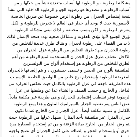
مشكلة الرطوبة ، و الرطوبة لها أسباب متعددة تنشأ من خلالها و من
أسباب الرطوبة و مصدرها هو رطوبة الجو و الرطوبة الداخلية التي تنشأ
نتيجة إمتصاص الجدران من رطوبة الرض خصوصا عن طريق الخاصية
الأسموزية حيث لا يوجد أي جدار في العالم لا يتعرض للرطوبة و الكل
يتعرض للرطوبة و لكن بنسب مختلفة و لذلك تبقى مشكلة الرطوبة
تؤرق الجميع لأنها تؤدي للعفونة و مشاكل صحية تهدد صحة الإنسان لذلك
لا بد من القضاء على رطوبة لجدران و هناك طرق عديدة للتخلص من
رطوبة الجدران منها: طرق التخلص من الرطوبة عزل الجدران من
الدّاخل: تختلف طرق عزل الجدران المستخدمة لمنع الرطوبة من أهم
الطرق للتخلص من الرطوبة هو إستخدام ألواح من البولسترين
الملتصقة بألواح من الجبس و تسمى جبسنبورد ، و يتم إلصاقها بالجدران
المعرضة للرطوبة بإستخدام نوع خاص من اللواصق الخاصة بالإسمنت .
هذه الطريقة ناجعة في عزل الرطوبة بالكامل حيث تعكس الحرارة من
الداخل و الخارج و حسب الصيف و الشتاء عدا عن وظيفتها في عزل
الرطوبة توفر تشطيب إقتصادي للجدران و هي طريقة غير مكلفة مادياً.
بعض الناس يتم تغطية الجدار بالسيراميك الملون و هذا يمنع الرطوبة
بالكامل و عملية مكلفة أيضاً . عزل الجدران من الخارج:عندما تكون
جدران المنزل غير ملتصقة بأحد المنازل يسهل عزلها من الرطوبة حيث
يتم رش الجدار من الخارج بمادة الزفتة و من ثم إستخدم القصارة مرة
اخرى أو بإستخدام الحجر و إلصاقة على كامل الجدران أي تصبح واجهة