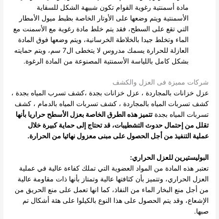
مادة أسمنتية رغوية القوام تكون شبيهة الشكل للسقاية
الأسمنتية ويتم وضعها على الأوتار الخاصة بظبط ميول الأمطار
التي تقع على السطح، فقد يتم خلط مادة رغوية مع الأسمنت مع
الماء وتخلط جيدا بالخلاطة الخرسانية، ويتم وضعها فوق المادة
العازلة للحرارة يسمك مدروس لا يتخطى ال7 سم، ويتم حمايته
بشكل كامل باللياسة الأسمنتية المصنوعة من المادة الرغوة.
شركات مميزة فى العزل والكشف
عزل خزانات بالمجاردة
،
عزل خزانات بجدة
،
كشف تسرب المياه بجدة
،
كشف تسربات المياه بالمجاردة
،
كشف تسربات المياه بالدمام
،
كشف
تسربات المياه بجدة
تتميز هذه الطرق الخاصة بعزل الأسطح حراريا بأنها
تقلل من إحتمال حدوث التشطيبات، قد تحتاج إلى حماية كبيرة خلال
عملية التنفيذ من أجل الحصول على مبنى معزول نهائيا من الحرارة.
البوليستيرين للعزل الحراري:
تعتبر هذه المادة من المواد العضوية التي تملك كفاءة عالية في عملية
العزل الحراري، وتتميز بأن كثافتها عالية وتمتاز بأنها ذات مقاومة عالية
من أجل منع البخار الماء من النفاذ، كما انها تعمل على منع الحريق من
الإشعاع، وقد يتم الحصول على هذا النوع بالكيلوا على هئة أشكال تم
صبها.