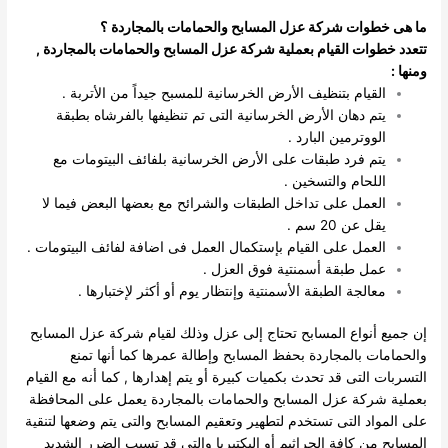
ما هى خطوات شركة عزل المسابح والحمامات بالمجاردة
؟
تتعدد خطوات القيام بعملية شركة عزل المسابح والحمامات بالمجاردة ,
ومنها :
القيام بتنظيف الأرض الخرسانية للمسبح جيداً من الأتربة .
يتم دهان الأرض الخرسانية التى تم تنظيفها بالفرشاه بطبقة
الووترمين البارد .
يتم فرد طبقات على الأرض الخرسانية بلفائف البيتومات مع
اللحام والتسخين .
العمل على تداخل الطبقات والشرائح مع بعضها البعض فيما لا
يقل عن 20 سم .
العمل على القيام بإستكمال العمل فى اضافة لفائف البيتومات .
عمل طبقة أسمنتية فوق العزل .
معالجة الطبقة الأسمنتية وإنتظار يوم أو أكثر لإختبارها .
إن جميع أنواع المسابح تحتاج إلى عزل وذلك لقيام شركة عزل المسابح
والحمامات بالمجاردة بحفظ المسابح وإطالة عمرها كما أنها تمنع
التسربات التى قد تحدث بكميات كبيرة أو يتم إهدارها , كما أنه مع القيام
بعملية شركة عزل المسابح والحمامات بالمجاردة يعمل على المحافظة
على المواد التى تستخدم لتطهير وتعقيم المسابح والتى يتم وضعها لتنقية
المسابح من كافة الجراثيم أو البكتيريا والتى قد تسبب الضرر الشديد