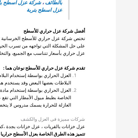
بالطائف
،
شركة عزل اسطح بال
عزل اسطح بتربة
أفضل شركة عزل حراري للأسطح
تختص شركة عزل حراري للأسطح الخرسانية والأ
على حل المشكلة التي تواجهه من تسرب الحرارة
عزل حراري بأسعار تتناسب مع الجميع، والتخلص
تقدم شركة عزل حراري للأسطح نوعان هما
:
العزل الحراري بواسطة إستخدام البلا
البلاطات بعضها البعض وقد يستخدم هذ
العزل الحراري بواسطة إستخدام مادة ال
الخاصة بظبط ميول الأمطار التي تقع ع
العازلة للحرارة يسمك مدروس لا يتخطى ال7 سم، ويتم حمايته بشكل كامل باللياسة الأسمنتية المصنوعة من 
شركات مميزة فى العزل والكشف
عزل خزانات بالقريات
،
عزل خزانات بجدة
،
كش
تتميز هذه الطرق الخاصة بعزل الأسطح حراريا 