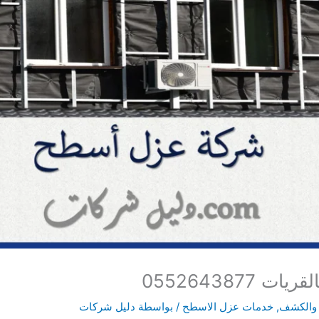
055264387
 والكشف
,
خدمات عزل الاسطح
/ بواسطة
دليل شركات