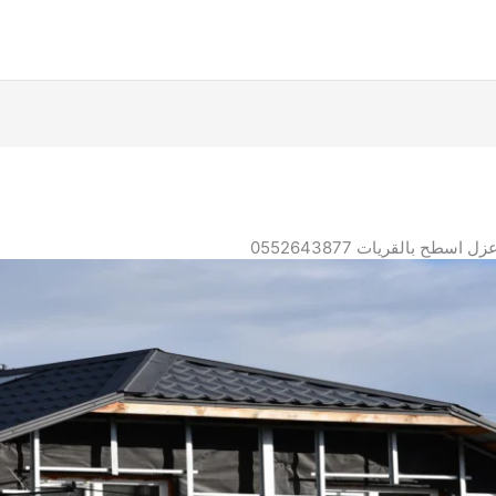
سطح بالقريات 0552643877