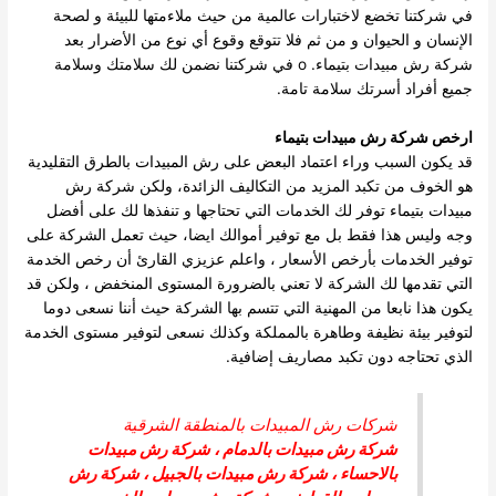
في شركتنا تخضع لاختبارات عالمية من حيث ملاءمتها للبيئة و لصحة
الإنسان و الحيوان و من ثم فلا تتوقع وقوع أي نوع من الأضرار بعد
شركة رش مبيدات بتيماء. o في شركتنا نضمن لك سلامتك وسلامة
جميع أفراد أسرتك سلامة تامة.
ارخص
شركة رش مبيدات بتيماء
قد يكون السبب وراء اعتماد البعض على رش المبيدات بالطرق التقليدية
هو الخوف من تكبد المزيد من التكاليف الزائدة، ولكن شركة رش
مبيدات بتيماء توفر لك الخدمات التي تحتاجها و تنفذها لك على أفضل
وجه وليس هذا فقط بل مع توفير أموالك ايضا، حيث تعمل الشركة على
توفير الخدمات بأرخص الأسعار ، واعلم عزيزي القارئ أن رخص الخدمة
التي تقدمها لك الشركة لا تعني بالضرورة المستوى المنخفض ، ولكن قد
يكون هذا نابعا من المهنية التي تتسم بها الشركة حيث أننا نسعى دوما
لتوفير بيئة نظيفة وطاهرة بالمملكة وكذلك نسعى لتوفير مستوى الخدمة
الذي تحتاجه دون تكبد مصاريف إضافية.
شركات رش المبيدات بالمنطقة الشرقية
شركة رش مبيدات بالدمام
،
شركة رش مبيدات
بالاحساء
،
شركة رش مبيدات بالجبيل
،
شركة رش