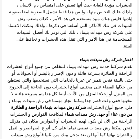
الحشرات مؤذية للغاية حيث أنها تعيش على امتصاص دم الانسان ،
ولذلك عليك التخلص منها ، وليس هذا فقط تشمل الصعوبة ايضا صعوبة
إبادتها فليس هناك مبيد مستخدم في هذا الأمر ، كذلك يصعب رش
المبيدات في تلك الأماكن التي أسلفنا في ذكرها ، ولذلك يمكنك الاعتماد
على شركة رش مبيدات بتيماء ، تلك التي توفر لك أفضل المبيدات
المستخدمة في هذا الأمر و التي تقتل هذه الحشرات و تحافظ على
البيئة.
افضل شركة رش مبيدات بتيماء
تقدم شركتنا خدمة رش مبيدات بتيماء للتخلص من جميع أنواع الحشرات
الزاحفة و الطائرة بسرعة هائلة و دون الإضرار بالبشر أو الحيوانات أو
حتى بالبيئة فنحن نتميز عن غيرنا بالخامات التي نستخدمها والتي نستطيع
من خلالها القضاء على مختلف أنواع الحشرات دون الحاجة إلى الخروج
من المنزل أو إخلاء المنزل من الآثاث أيضا كل هذا يتم بسرعة هائلة لا
تتخيلها ففي وقت قصر جدا يمكننا انجاز مهمتنا في رش مبيدات بتيماء و
طرد جميع أنواع الحشرات
شركة رش مبيدات بتيماء الزاحفة و الطائرة
من دون عناء أو جهد
.
رش مبيدات بتيماء
لمكافحة القوارض و الحشرات
الزاحفة من الأن لن يكون لهذه الحشرات أو القوارض مكان في منزلك
فنحن يمكننا رش مبيدات تقضي تماما على كل أنواع الصراصير و النمل
و الفئران نهائيا كما أنها لن تعد تدخل بيتك مرة ثانيا فأنواع رش مبيدات