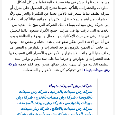
من منا لا يحتاج للعيش في بيئة صحية خالية تماما من كل أشكال
الملوثات والحشرات، بالتأكيد جميعنا نحتاج إلى الحصول على منزل أو
شركة نظيف تماما نشعر فيه بالأمن بعيدا عن البكتيريا والجراثيم، ولأن
الحشرات من أهم ما يمكنه نقل البكتيريا والجراثيم فبالتأكيد أنت بحاجة
إلى شركة رش مبيدات بتيماء ، تلك الشركة التي تتيح لك العديد من
الخدمات التي ترغب بها في منزلك. جميع الأفراد يسعون دائما للعيش
في بيئة أرقى من حيث الإمكانيات و الجمال و الهدوء و النظافة و بعيدا
عن أيا من الأشاء التي تعكر صفو جمال هذه الحياة و تنغص هذا الهدوء
الى جانب أن الجميع يكرهون تواجد الحشرات و القوارض و البعض منا
يخاف منها الى جانب الاشمئزاز و الأمراض و الأضرار التي تتسبب فيها
هذه الحشرات و القوارض و حرصا منا على سلامتكم و توفير البيئة
النظيفة الخالية من أي شيء يعكر جمالها فنحن نوفر لكم خدمة
شركة
رش مبيدات بتيماء
التي تجنبكم كل هذه الأضرار و المنغصات.
شركات رش المبيدات بتيماء
شركة رش مبيدات بالدرعية
،
شركة رش مبيدات
بالقويعية
،
شركة رش مبيدات بالخرج
،
شركة رش
مبيدات بالدوادمى
،
شركة رش مبيدات المجمعة
،
شركة رش مبيدات بالافلاج
،
شركة رش مبيدات
بوادى الدواسر
،
شركة رش مبيدات بتيماء
،
شركة