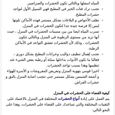
المياه اسفلها وبالتالي تكون الحشرات والصراصير.
تجنب ترك فتات الخبز في المطبخ فهي السبيل الأول لتواجد
حشرات المطبخ.
نظف الأحواض و البلاعات بشكل مستمر فهذه الأماكن تلوثها
ليس إلا فرصة جيدة جدا لتكون الحشرات في المنزل.
تسرب المياه ايضا من بين مسببات الحشرات في المنزل ، حيث
أنها تزيد من مستوى الرطوبة في المنزل وبالتالي تتكون
الحشرات ، وذلك لأن الحشرات تعشق التواجد في الأماكن
الرطبة.
تجنب إهمال تنظيف دواليب وخزانات المطبخ بشكل دوري ،
فغالبا ما تكون الأدوات بداخلها مبتلة أو رطبة بعض الشيء عند
تنظيمها وهذا يسبب تواجد الحشرات.
اخيرا قومي بتهوية المنزل وتعريض المفروشات و الأسرة للهواء
و أشعة الشمس بشكل مستمر حتى تتجنب اصابة المنزل بالبق و
حشرات الفراش.
كيفية القضاء على الحشرات في المنزل
يتم العمل على إبادة
أنواع الحشرات
المختلفة في المنزل بالاعتماد على
التقنيات المختلفة والتي تساعدك على القضاء على الحشرات، وهذا على
النحو التالي: