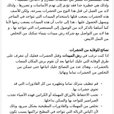
ولذلك هي خطيرة جدا فقد تؤدي إلى تهدم الأساسات و تضررها ، ولذلك
لابد من العمل لى قتل هذا النوع من الحشرات بسرعة، ولكن للأسف
هذه الحشرات يصعب قتلها باستخدام المبيدات التي تتواجد في المتاجر
ويسهل الحصول عليها ، هذا إلى جانب أن هذه المبيدات يصعب رشها لأننا
كما أسلفنا بالذكر لابد من الوصول إلى المستعمرات التي تتواجد بها ، و
هنا لابد من التواصل مع شركة رش مبيدات بتيماء تمكنك من التخلص
من النمل الابيض.
نصائح للوقاية من الحشرات
اذا كنت ترغب في
رش المبيدات
وقتل الحشرات فعليك أن تتعرف على
طرق الوقاية التي عليك اتباعها بعد أن تقوم برش المكان المصاب
بالحشرات ، وهناك عدد من النصائح عليك اتباعها حتى تتمكن من
التخلص من الحشرات تماما ونهائيا.
قم تنظيف منزلك تماما وتطهيره من كل القاذورات التي قد
تحوي حشرات بها.
تجنب الاحتفاظ بالأوراق المهملة أو الكراتين فهذه الأشياء تجذب
الصراصير للتواجد بها والسكن بداخلها.
تخلص من المهملات والقاذورات المطبخية بشكل سريع، وذلك
لأن اكياس الزبالة التي تتواجد في المطبخ تراكمها يسبب تكون