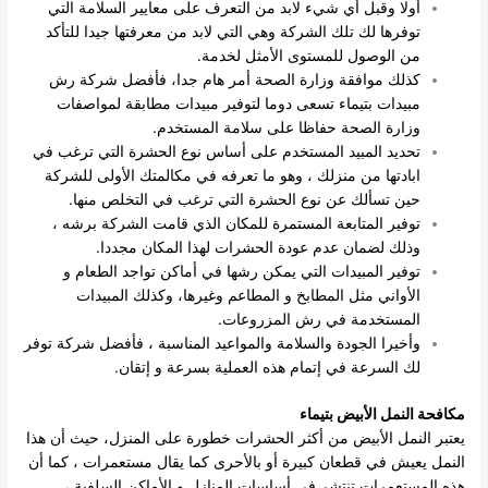
أولا وقبل أي شيء لابد من التعرف على معايير السلامة التي
توفرها لك تلك الشركة وهي التي لابد من معرفتها جيدا للتأكد
من الوصول للمستوى الأمثل لخدمة.
كذلك موافقة وزارة الصحة أمر هام جدا، فأفضل شركة رش
مبيدات بتيماء تسعى دوما لتوفير مبيدات مطابقة لمواصفات
وزارة الصحة حفاظا على سلامة المستخدم.
تحديد المبيد المستخدم على أساس نوع الحشرة التي ترغب في
ابادتها من منزلك ، وهو ما تعرفه في مكالمتك الأولى للشركة
حين تسألك عن نوع الحشرة التي ترغب في التخلص منها.
توفير المتابعة المستمرة للمكان الذي قامت الشركة برشه ،
وذلك لضمان عدم عودة الحشرات لهذا المكان مجددا.
توفير المبيدات التي يمكن رشها في أماكن تواجد الطعام و
الأواني مثل المطابخ و المطاعم وغيرها، وكذلك المبيدات
المستخدمة في رش المزروعات.
وأخيرا الجودة والسلامة والمواعيد المناسبة ، فأفضل شركة توفر
لك السرعة في إتمام هذه العملية بسرعة و إتقان.
مكافحة النمل الأبيض بتيماء
يعتبر النمل الأبيض من أكثر الحشرات خطورة على المنزل، حيث أن هذا
النمل يعيش في قطعان كبيرة أو بالأحرى كما يقال مستعمرات ، كما أن
هذه المستعمرات تنتشر في أساسات المنازل و الأماكن السلفية ،