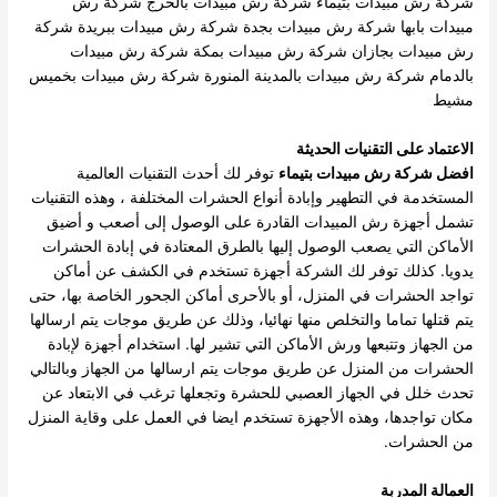
شركة رش مبيدات بتيماء
شركة رش مبيدات بالخرج
شركة رش
مبيدات بابها
شركة رش مبيدات بجدة
شركة رش مبيدات ببريدة
شركة
رش مبيدات بجازان
شركة رش مبيدات بمكة
شركة رش مبيدات
بالدمام
شركة رش مبيدات بالمدينة المنورة
شركة رش مبيدات بخميس
مشيط
الاعتماد على التقنيات الحديثة
افضل شركة رش مبيدات بتيماء
توفر لك أحدث التقنيات العالمية
المستخدمة في التطهير وإبادة أنواع الحشرات المختلفة ، وهذه التقنيات
تشمل أجهزة رش المبيدات القادرة على الوصول إلى أصعب و أضيق
الأماكن التي يصعب الوصول إليها بالطرق المعتادة في إبادة الحشرات
يدويا. كذلك توفر لك الشركة أجهزة تستخدم في الكشف عن أماكن
تواجد الحشرات في المنزل، أو بالأحرى أماكن الجحور الخاصة بها، حتى
يتم قتلها تماما والتخلص منها نهائيا، وذلك عن طريق موجات يتم ارسالها
من الجهاز وتتبعها ورش الأماكن التي تشير لها. استخدام أجهزة لإبادة
الحشرات من المنزل عن طريق موجات يتم ارسالها من الجهاز وبالتالي
تحدث خلل في الجهاز العصبي للحشرة وتجعلها ترغب في الابتعاد عن
مكان تواجدها، وهذه الأجهزة تستخدم ايضا في العمل على وقاية المنزل
من الحشرات.
العمالة المدربة