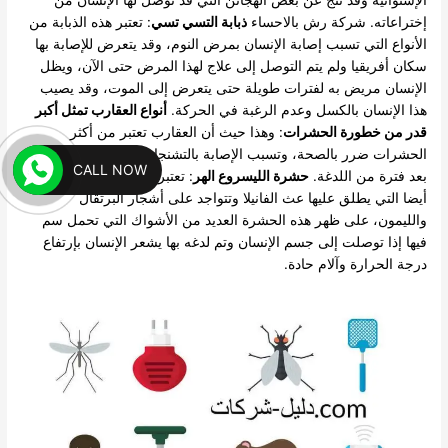
إختراعاته. شركة رش بالاحساء
ذبابة التسي تسي
: تعتبر هذه الذبابة من
الأنواع التي تسبب إصابة الإنسان بمرض النوم، وقد يتعرض للإصابة بها
سكان أفريقيا ولم يتم التوصل إلى علاج لهذا المرض حتى الآن، ويظل
الإنسان مريض به لفترات طويلة حتى يتعرض إلى الموت، وقد يصيب
هذا الإنسان بالكسل وعدم الرغبة في الحركة.
أنواع العقارب تمثل أكبر
قدر من خطورة الحشرات
: وهذا حيث أن العقارب تعتبر من أكثر
الحشرات ضرر بالصحة، وتسبب الإصابة بالتشنجات وقد ينتج عنها الوفاه
CALL NOW
بعد فترة من اللدغة.
حشرة الليسروع الهر
: تعتبر من الحشرات الضارة
أيضا التي يطلق عليها عث الفانيلا وتتواجد على أشجار البرتقال
والليمون، على ظهر هذه الحشرة العديد من الأشواك التي تحمل سم
فيها إذا توصلت إلى جسم الإنسان وتم لدغه بها يشعر الإنسان بإرتفاع
درجة الحرارة وآلام حادة.