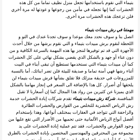
بتيماء التي نقوم باستخدامها تجعل منزل نظيف تماما من كل هذه
الحشرات كما إنها تجعله في مأمن من رجوعها و عودتها له مرة أخري
فلن تزعجك هذه الحشرات مرة أخرى.
مهمتنا في رش مبيدات بتيماء
اتصل بنا و سوف نحدد معك موعدا و سوف تجدنا عندك في التو و
اللحظة لنقوم برش مبيدات بتيماء و التي نقوم برشها من خلال أحدث
الأجهزة التي قد تم توفيرها لننجز بها هذه المهمة بالسرعة الكافية و من
دون عناء أو جهد و بالشكل الذي يقضي بشكل نهائي على كل الحشرات
كما أن مبيدات بتيماء التي نستخدمها تستطيع أن تبقى أبناء في البيت
أثناء رشها فهي أمنة تماما و صديقة للبيئة فلن تضر ابنائك، أما بالنسبة
للمزروعات في حديقة منزلك فلا تقلق بشأنها فرش مبيدات بتيماء لن
يلحقها أي أضرار. كل هذا بالإضافة الى السعر في إنجاز مهامنا بالشكل
الذي يميزنا عن كثيرين من رواد هذا المجال كما إن أسعارنا لا تقبل
المنافسة.
شركة رش مبيدات بتيماء
تقدم شركات إبادة الحشرات خدمة
رش الرياض الحشرية للتخلص من القوارض والحشرات الطائرة
والزاحفة التي تتواجد في العقارات بمختلف أنواعها، وهذا بإستخدام
أفضل أنواع الرياض الألمانية حتى تحميها من الأضرار التي تقع عليها من
وجود القوارض والحشرات، فقد تتم عملية إبادة الحشرات على يد
مجموعة من المحترفين والمهندسين المختصين بإبادة الحشرات بالطرق
الآمنة، كما أنها تقوم بإجراء العملية بشكل آمن دون أن يتعرض