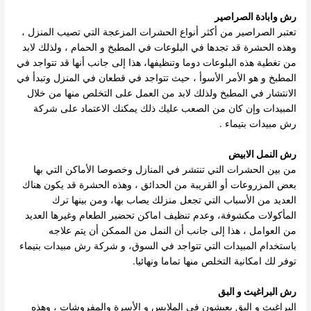
رش وابادة الصراصير
تعتبر الصراصير من أكثر أنواع الحشرات المزعجة التي تصيب المنزل ،
وهذه الحشرة قد تجدها في البلوعات في المطبخ و الحمام ، ولذلك لابد
من تغطية هذه البلوعات دوما وتنظيفها، هذا إلى جانب أنها قد تتواجد في
المطبخ و هو الأمر الأسوأ ، حيث تتواجد في قطعان في المنزل وتبدأ في
الانتشار في المطبخ ولذلك لابد من العمل على التخلص منها من خلال
المبيدات وإن كان من الصعب عليك ذلك يمكنك الاعتماد على شركة
رش مبيدات بتيماء .
رش النمل الابيض
من بين الحشرات التي تنتشر في المنازل وخصوصا الأماكن التي بها
بعض المزروعات أو القريبة من الحدائق ، وهذه الحشرة قد يكون هناك
العديد من الأسباب التي تجعل منزلك يصاب بها، ومن بينها ترك
المأكولات مكشوفة، وعدم تنظيف اماكن تحضير الطعام وغيرها العديد
من العوامل ، هذا إلى جانب أن النمل من الممكن أن يتم علاجه
باستخدام المبيدات التي تتواجد في السوق، و شركة رش مبيدات بتيماء
توفر لك امكانية التخلص منها تماما ونهائيا.
رش البراغيث و البق
البراغيث و البق يعيشون في الملابس و الأسرة والمفروشات ، وهذه