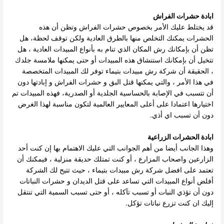
ابادة حشرات الفراش
قد يختلط عليك الأمر بخصوص حشرات الفراش وتظن أن هذه
الحشرات يمكنك التخلص منها بالطرق العادية ولكن توقف لحظة، هل
تظن أن بإمكانك رش المكان الذي تنام به بأنواع المبيدات العادية ، هل
تتخيل أن بإمكانك استنشاق هذه المبيدات أو حتى يمكنها ملامسة جلدك
، الحقيقة أن شركة رش مبيدات بتيماء توفر لك المبيدات المتخصصة
في هذا الأمر ، والتي يمكنها قتل البق و حشرات الفراش و إبادتها دون
أن تتسبب في الإصابة بالحساسية الجلدية أو الصدرية، فهذه المبيدات تم
اختيارها اعتمادا على أعلى المعايير العالمية لتكون مناسبة لهذا الغرض
دون أن تسبب اي أذي.
ابادة الحشرات الزراعية
وهذا الجانب أيضا من أهم الجوانب التي عليك الاهتمام بها إن كنت أحد
الزارعين واصحاب المزارع ، أو كنت تمتلك حديقة منزلية ، فيمكنك أن
تعتمد على افضل شركة رش مبيدات بتيماء ، حيث تتيح لك الشركة
أفلض أنواع المبيدات التي تساعد على قتل الديدان و حشرات النباتات
دون أن تؤذي النبات أو تسبب تآكله ، أو حتى تسبب السمية التي تنتقل
إليك ان كنت تزرع نباتات تؤكل.