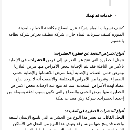
خدمات قد تهمك
كشف تسربات المياه
شركة عزل اسطح
مكافحة الحمام بالمدينة
المنورة
كشف تسربات المياه جازان
شركة تنظيف بعرعر
شركة نظافة
بالقصيم
أنواع الامراض الناتجة عن خطورة الحشرات
:
تتمثل الخطورة التي تنتج عن التعرض إلى قرص
الحشرات
، في الإصابة
بالأمراض الناقلة فقد يتم الإصابة ببعض الأمراض منها مرض الملاريا
ومرض حمى الضنك، والإصابة أيضا بمرض اللاشمانيا والإصابة بحمى
الصفراء، وغيرها من الأمراض المختلفة، والأصعب أنه لا يوجد لقاح
مضاد لهذه الأمراض المتعددة، مما قد ينتج عنه الإصابة ببعض الامراض
الخطيرة منها مرض الحمى والصداع والتي تكون بسبب لدغة بسيطة من
إحدى الحشرات. شركة رش مبيدات بمكة
أنواع الحشرات الخطيرة في الطبيعة
:
النحل القاتل
: قد يعتبر هذا النوع من الحشرات التي تلسع الإنسان لسعة
واحدة قد ينتج عنها موته، وقد يعيش هذا النوع من النحل في الأماكن
الإستوائية وقد نتج عن بعض الهجائن التي قد توصل لها الإنسان من