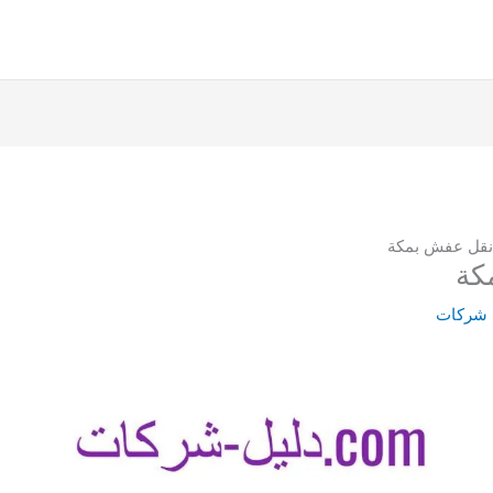
قل عفش بمكة
كة
 شركات