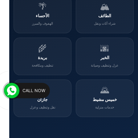
🌴
🏔️
الطائف
الأحساء
شراء أثاث ونقل
الهفوف والمبرز
🌾
🌆
الخبر
بريدة
عزل وتنظيف وصيانة
تنظيف ومكافحة
🌊
🌄
CALL NOW
خميس مشيط
جازان
خدمات منزلية
نقل وتنظيف وعزل