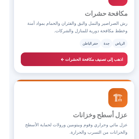
مكافحة حشرات
رش الصراصير والنمل والبق والفئران والحمام بمواد آمنة
وخطط مكافحة دورية للمنازل والشركات.
الرياض
جدة
حفر الباطن
اذهب إلى تصنيف مكافحة الحشرات ←
🏗️
عزل أسطح وخزانات
عزل مائي وحراري وفوم وبيتومين ورولات لحماية الأسطح
والخزانات من التسرب والحرارة.