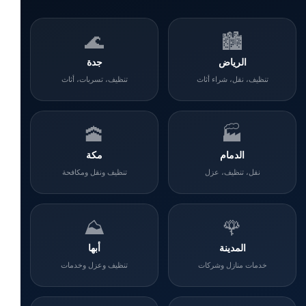
🌊
🏙️
الرياض
جدة
تنظيف، نقل، شراء أثاث
تنظيف، تسربات، أثاث
🕋
🏭
الدمام
مكة
نقل، تنظيف، عزل
تنظيف ونقل ومكافحة
⛰️
🌹
المدينة
أبها
خدمات منازل وشركات
تنظيف وعزل وخدمات