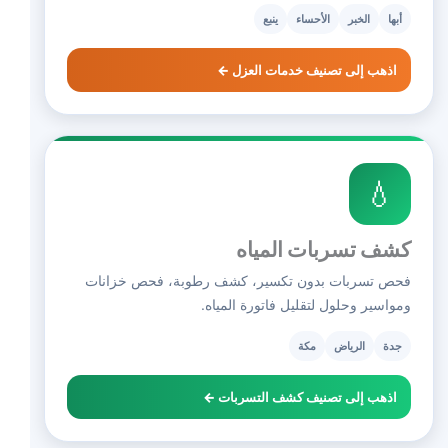
أبها
الخبر
الأحساء
ينبع
اذهب إلى تصنيف خدمات العزل ←
💧
كشف تسربات المياه
فحص تسربات بدون تكسير، كشف رطوبة، فحص خزانات
ومواسير وحلول لتقليل فاتورة المياه.
جدة
الرياض
مكة
اذهب إلى تصنيف كشف التسربات ←