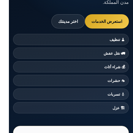
مدن المملكة.
استعرض الخدمات
اختر مدينتك
🧹 تنظيف
🚛 نقل عفش
💰 شراء أثاث
🦟 حشرات
💧 تسربات
🏗️ عزل